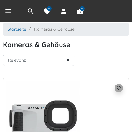
0
0
menu
search
favorite
person
shopping_basket
Startseite
Kameras & Gehäuse
Kameras & Gehäuse
favorite_border