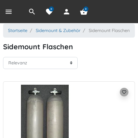
0
0
menu
search
favorite
person
shopping_basket
Startseite
Sidemount & Zubehör
Sidemount Flaschen
Sidemount Flaschen
favorite_border