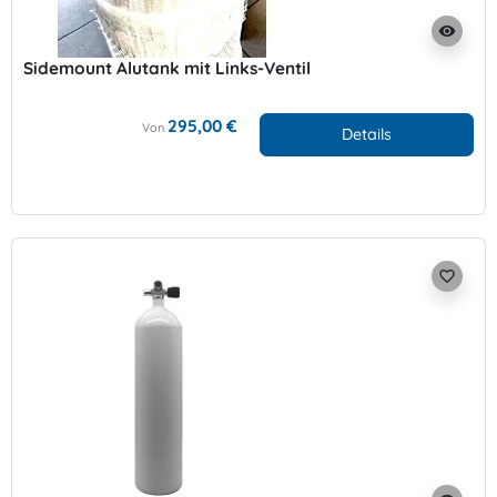
visibility
Sidemount Alutank mit Links-Ventil
295,00 €
Von
Details
favorite_border