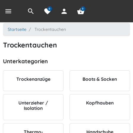
0
0
menu
search
favorite
person
shopping_basket
Startseite
Trockentauchen
Trockentauchen
Unterkategorien
Trockenanzüge
Boots & Socken
Unterzieher /
Kopfhauben
Isolation
Thermo-
Handschuhe