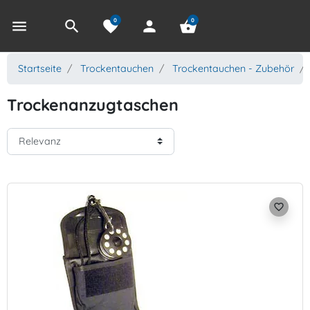
0
0
menu
search
favorite
person
shopping_basket
Startseite
Trockentauchen
Trockentauchen - Zubehör
Trockenanzugtaschen
favorite_border