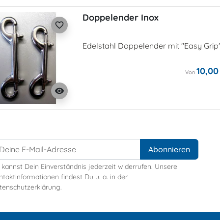
Doppelender Inox
favorite_border
Edelstahl Doppelender mit "Easy Grip
10,00
Von
visibility
 kannst Dein Einverständnis jederzeit widerrufen. Unsere
taktinformationen findest Du u. a. in der
tenschutzerklärung.