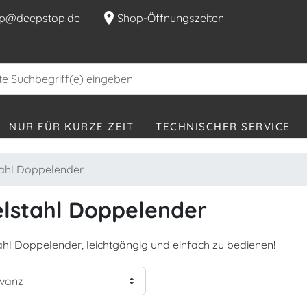
location_on
p@deepstop.de
Shop-Öffnungszeiten
NUR FÜR KURZE ZEIT
TECHNISCHER SERVICE
ahl Doppelender
lstahl Doppelender
ahl Doppelender, leichtgängig und einfach zu bedienen!