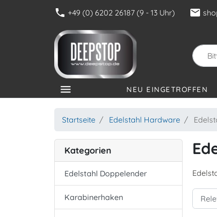
phone
mail
+49 (0) 6202 26187 (9 - 13 Uhr)
sho
menu
NEU EINGETROFFEN
KATEGORIEN
Startseite
Edelstahl Hardware
Edelst
Ede
Kategorien
Edelst
Edelstahl Doppelender
Karabinerhaken