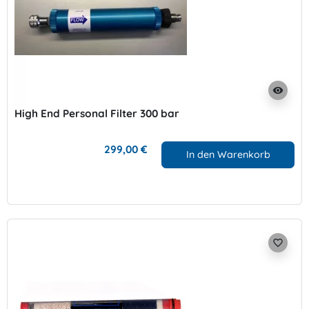
visibility
High End Personal Filter 300 bar
299,00 €
In den Warenkorb
favorite_border