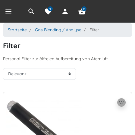
0
0
menu
search
favorite
person
shopping_basket
Startseite
Gas Blending / Analyse
Filter
Filter
Personal Filter zur ölfreien Aufbereitung von Atemluft
favorite_border