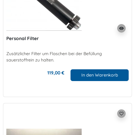
visibility
Personal Filter
Zusätzlicher Filter um Flaschen bei der Befüllung
sauerstoffrein zu halten.
119,00 €
In den Warenkorb
favorite_border