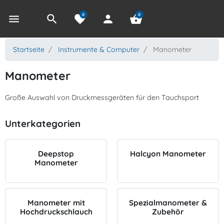
0
0
menu
search
favorite
person
shopping_basket
Startseite
Instrumente & Computer
Manometer
Manometer
Große Auswahl von Druckmessgeräten für den Tauchsport
Unterkategorien
Deepstop
Halcyon Manometer
Manometer
Manometer mit
Spezialmanometer &
Hochdruckschlauch
Zubehör