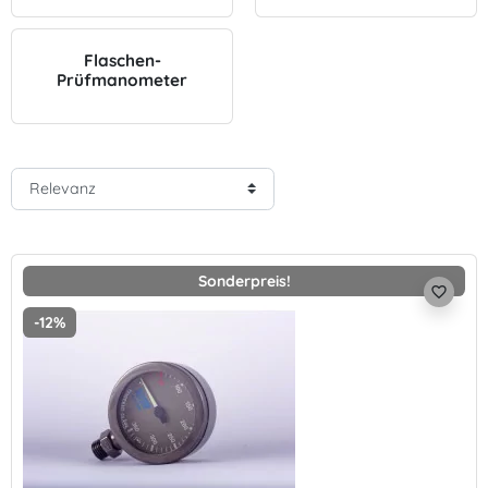
Flaschen-
Prüfmanometer
Sonderpreis!
favorite_border
-12%