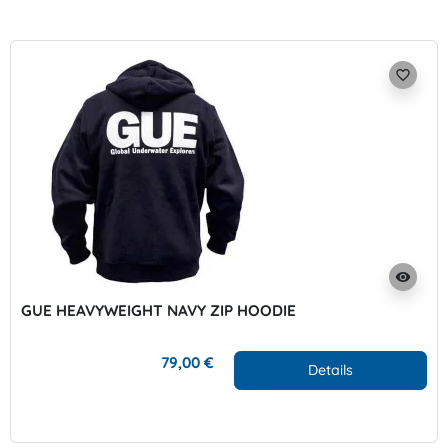
favorite_border
visibility
GUE HEAVYWEIGHT NAVY ZIP HOODIE
79,00 €
Details