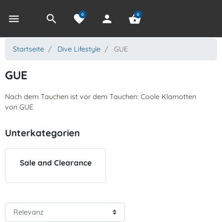
0
0
menu
search
favorite
person
shopping_basket
Startseite
Dive Lifestyle
GUE
GUE
Nach dem Tauchen ist vor dem Tauchen: Coole Klamotten
von GUE
Unterkategorien
Sale and Clearance