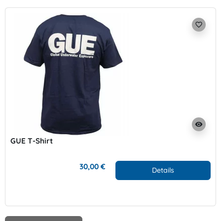
favorite_border
visibility
GUE T-Shirt
30,00 €
Details