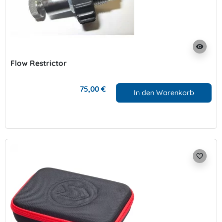
visibility
Flow Restrictor
75,00 €
In den Warenkorb
favorite_border