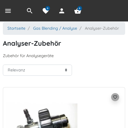
0
0
menu
search
favorite
person
shopping_basket
Startseite
Gas Blending / Analyse
Analyser-Zubehör
Analyser-Zubehör
Zubehör für Analysegeräte
favorite_border