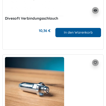
visibility
Divesoft Verbindungsschlauch
10,36 €
In den Warenkorb
favorite_border