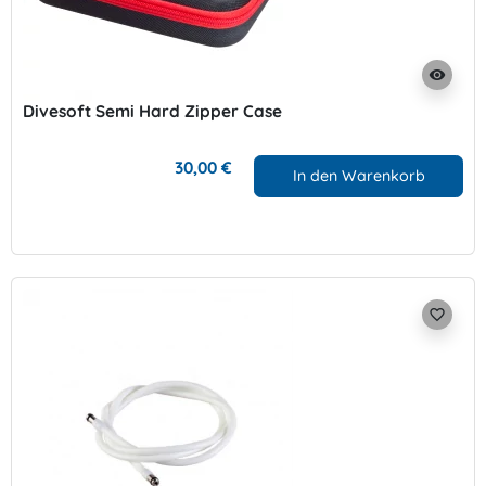
visibility
Divesoft Semi Hard Zipper Case
30,00 €
In den Warenkorb
favorite_border