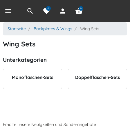
0
0
menu
search
favorite
person
shopping_basket
Startseite
Backplates & Wings
Wing Sets
Wing Sets
Unterkategorien
Monoflaschen-Sets
Doppelflaschen-Sets
Erhalte unsere Neuigkeiten und Sonderangebote