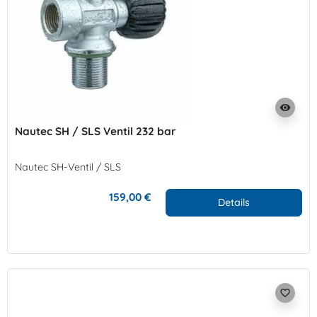
visibility
Nautec SH / SLS Ventil 232 bar
Nautec SH-Ventil / SLS
159,00 €
Details
favorite_border