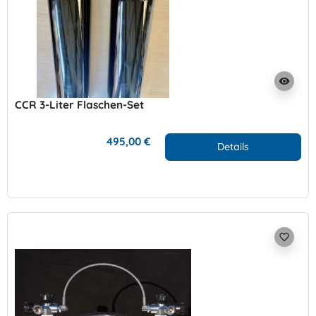
visibility
CCR 3-Liter Flaschen-Set
495,00 €
Details
favorite_border