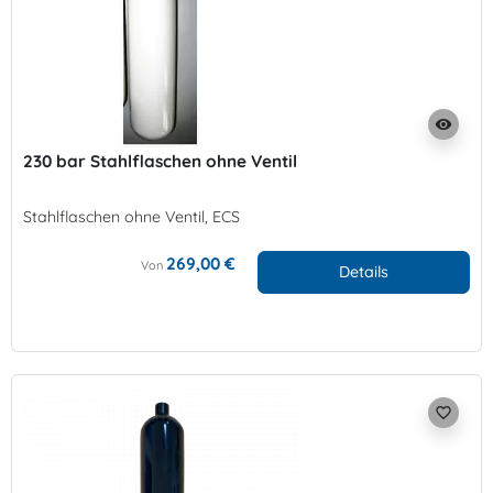
visibility
230 bar Stahlflaschen ohne Ventil
Stahlflaschen ohne Ventil, ECS
269,00 €
Von
Details
favorite_border