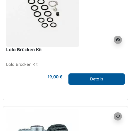
visibility
Lola Brücken Kit
Lola Brücken Kit
19,00 €
Details
favorite_border