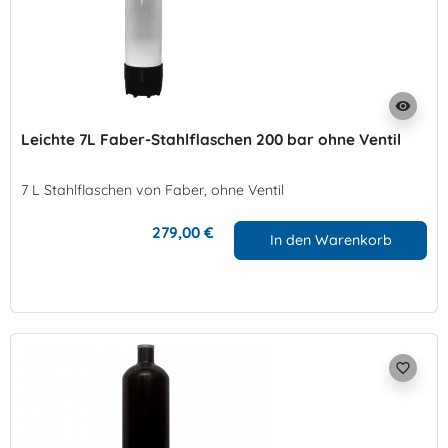
visibility
Leichte 7L Faber-Stahlflaschen 200 bar ohne Ventil
7 L Stahlflaschen von Faber, ohne Ventil
279,00 €
In den Warenkorb
favorite_border