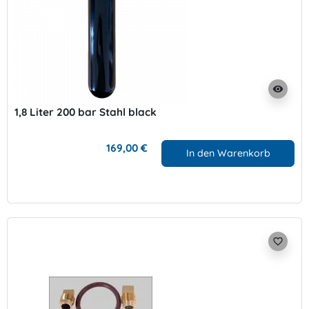
visibility
1,8 Liter 200 bar Stahl black
169,00 €
In den Warenkorb
favorite_border