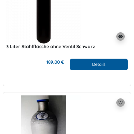
visibility
3 Liter Stahlflasche ohne Ventil Schwarz
189,00 €
Details
favorite_border