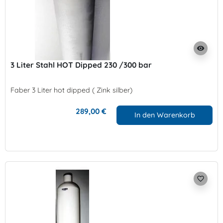
visibility
3 Liter Stahl HOT Dipped 230 /300 bar
Faber 3 Liter hot dipped ( Zink silber)
289,00 €
In den Warenkorb
favorite_border