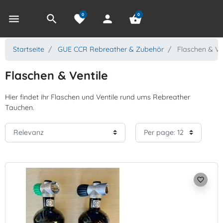
0
0
menu
search
favorite
person
shopping_basket
Startseite
GUE CCR Rebreather & Zubehör
Flaschen & Ve
Flaschen & Ventile
Hier findet ihr Flaschen und Ventile rund ums Rebreather
Tauchen.
favorite_border