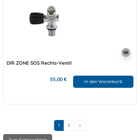
visibility
DIR ZONE SOS Rechts-Ventil
55,00 €
In den Warenkorb
Weiter
1
2
keyboard_arrow_right
Zum Seitenanfang