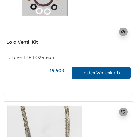
visibility
Lola Ventil Kit
Lola Ventil Kit O2-clean
19,50 €
In den Warenkorb
favorite_border