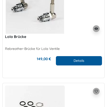
visibility
Lola Brücke
Rebreather-Brücke für Lola Ventile
149,00 €
Details
favorite_border