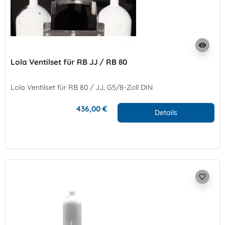
visibility
Lola Ventilset für RB JJ / RB 80
Lola Ventilset für RB 80 / JJ, G5/8-Zoll DIN
436,00 €
Details
favorite_border