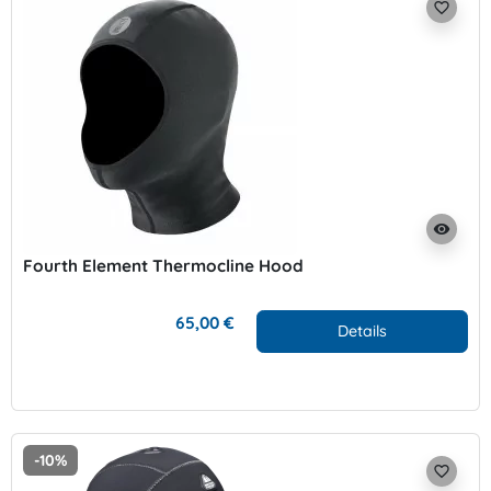
favorite_border
visibility
Fourth Element Thermocline Hood
65,00 €
Details
-10%
favorite_border