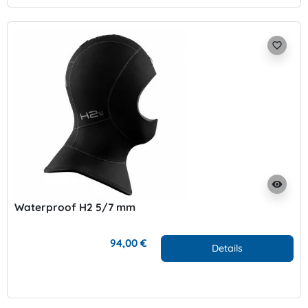
favorite_border
visibility
Waterproof H2 5/7 mm
94,00 €
Details