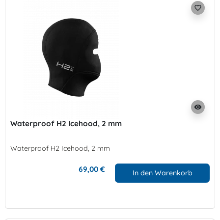
favorite_border
visibility
Waterproof H2 Icehood, 2 mm
Waterproof H2 Icehood, 2 mm
69,00 €
In den Warenkorb