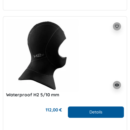
favorite_border
visibility
Waterproof H2 5/10 mm
112,00 €
Details