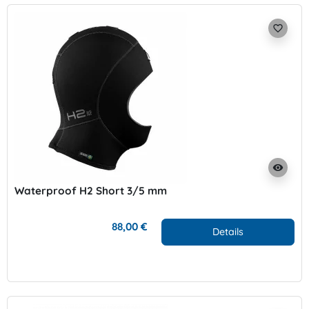
favorite_border
visibility
Waterproof H2 Short 3/5 mm
88,00 €
Details