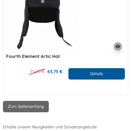
visibility
Fourth Element Artic Hat
75,00 €
63,75 €
Details
Zum Seitenanfang
Erhalte unsere Neuigkeiten und Sonderangebote