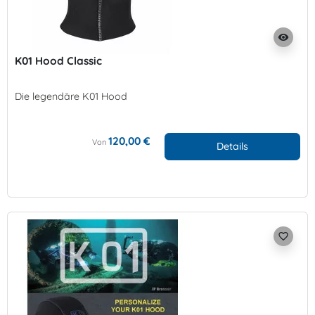
visibility
K01 Hood Classic
Die legendäre K01 Hood
120,00 €
Von
Details
favorite_border