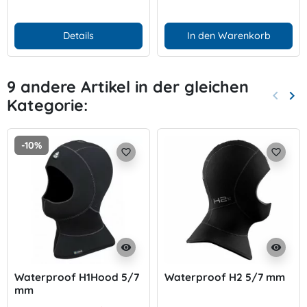
Details
In den Warenkorb
9 andere Artikel in der gleichen
keyboard_arrow_left
keyboard_arrow_right
Kategorie:
Zurück
Wei
-10%
favorite_border
favorite_border
visibility
visibility
Waterproof H1Hood 5/7
Waterproof H2 5/7 mm
mm