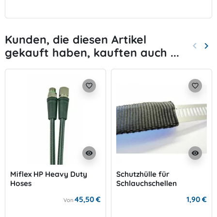
Kunden, die diesen Artikel
keyboard_arrow_left
keyboard_arrow_right
gekauft haben, kauften auch ...
Zurück
Wei
favorite_border
favorite_border
visibility
visibility
Miflex HP Heavy Duty
Schutzhülle für
Hoses
Schlauchschellen
45,50 €
1,90 €
Von