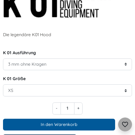
Die legendäre K01 Hood
K 01 Ausführung
K 01 Größe
-
+
favorite_border
In den Warenkorb