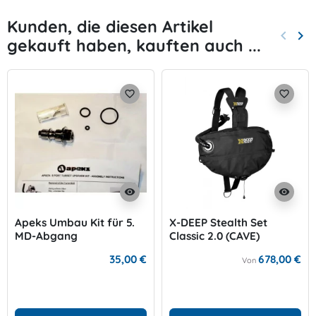
Kunden, die diesen Artikel
keyboard_arrow_left
keyboard_arrow_right
gekauft haben, kauften auch ...
Zurück
Wei
favorite_border
favorite_border
visibility
visibility
Apeks Umbau Kit für 5.
X-DEEP Stealth Set
MD-Abgang
Classic 2.0 (CAVE)
35,00 €
678,00 €
Von