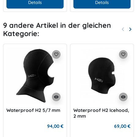
Details
Details
9 andere Artikel in der gleichen
keyboard_arrow_left
keyboard_arrow_right
Kategorie:
Zurück
Wei
favorite_border
favorite_border
visibility
visibility
Waterproof H2 5/7 mm
Waterproof H2 Icehood,
2 mm
94,00 €
69,00 €