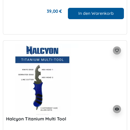
39,00 €
In den Warenkorb
favorite_border
visibility
Halcyon Titanium Multi Tool