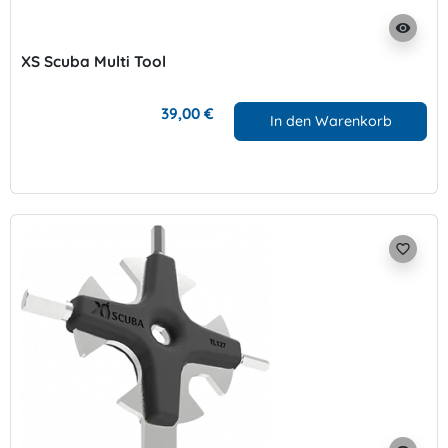
visibility
XS Scuba Multi Tool
39,00 €
In den Warenkorb
favorite_border