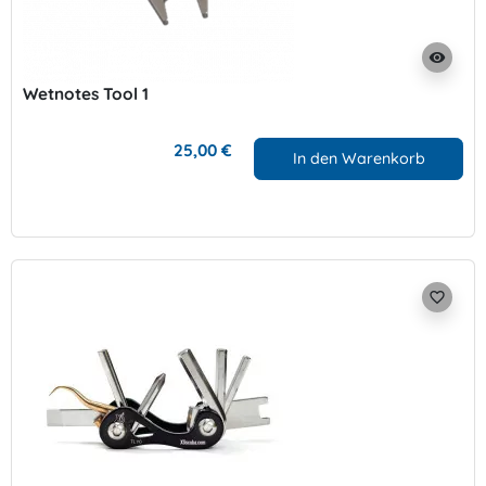
visibility
Wetnotes Tool 1
25,00 €
In den Warenkorb
favorite_border