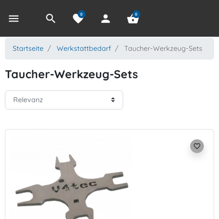
0
0
menu
search
favorite
person
shopping_basket
Startseite
Werkstattbedarf
Taucher-Werkzeug-Sets
Taucher-Werkzeug-Sets
favorite_border