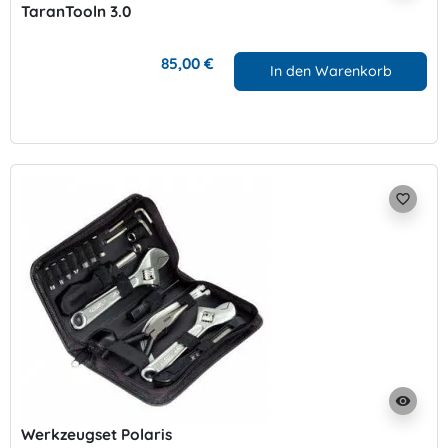
TaranTooln 3.0
85,00 €
In den Warenkorb
favorite_border
visibility
Werkzeugset Polaris