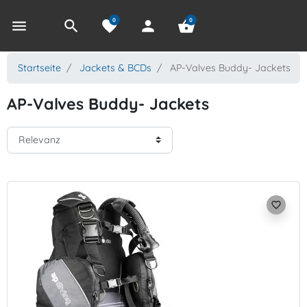
0
0
menu
search
favorite
person
shopping_basket
Startseite
Jackets & BCDs
AP-Valves Buddy- Jackets
AP-Valves Buddy- Jackets
favorite_border