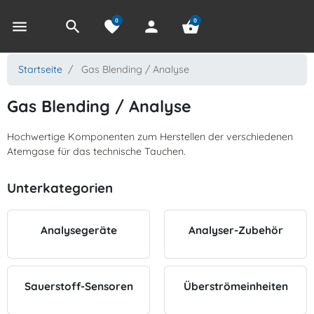
0
0
menu
search
favorite
person
shopping_basket
Startseite
Gas Blending / Analyse
Gas Blending / Analyse
Hochwertige Komponenten zum Herstellen der verschiedenen
Atemgase für das technische Tauchen.
Unterkategorien
Analysegeräte
Analyser-Zubehör
Sauerstoff-Sensoren
Überströmeinheiten