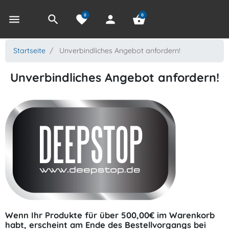
0
0
menu
search
favorite
person
shopping_basket
Startseite
Unverbindliches Angebot anfordern!
Unverbindliches Angebot anfordern!
Wenn Ihr Produkte für über 500,00€ im Warenkorb
habt, erscheint am Ende des Bestellvorgangs bei