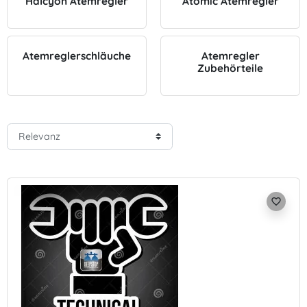
Halcyon Atemregler
Atomic Atemregler
Atemreglerschläuche
Atemregler
Zubehörteile
favorite_border