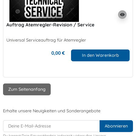
visibility
Auftrag Atemregler-Revision / Service
Universal Serviceauftrag für Atemregler
0,00 €
In den Warenkorb
Zum Seitenanfang
Erhalte unsere Neuigkeiten und Sonderangebote
Du kannst Dein Einverständnis jederzeit widerrufen. Unsere