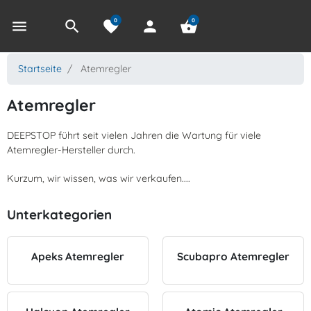
0
0
menu
search
favorite
person
shopping_basket
Startseite
Atemregler
Atemregler
DEEPSTOP führt seit vielen Jahren die Wartung für viele
Atemregler-Hersteller durch.
Kurzum, wir wissen, was wir verkaufen....
Unterkategorien
Apeks Atemregler
Scubapro Atemregler