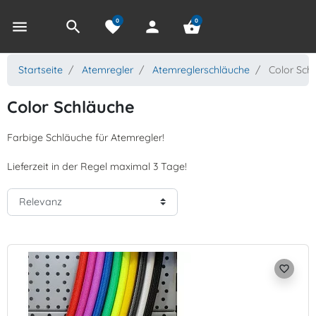
0
0
menu
search
favorite
person
shopping_basket
Startseite
Atemregler
Atemreglerschläuche
Color Sch
Color Schläuche
Farbige Schläuche für Atemregler!
Lieferzeit in der Regel maximal 3 Tage!
favorite_border