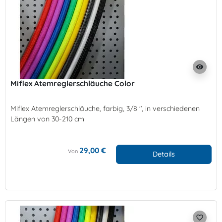
visibility
Miflex Atemreglerschläuche Color
Miflex Atemreglerschläuche, farbig, 3/8 ", in verschiedenen
Längen von 30-210 cm
29,00 €
Von
Details
favorite_border