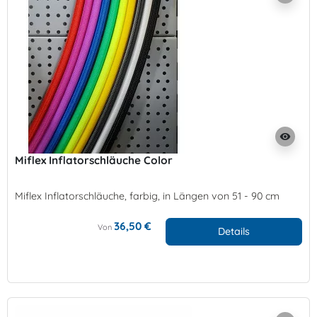
visibility
Miflex Inflatorschläuche Color
Miflex Inflatorschläuche, farbig, in Längen von 51 - 90 cm
36,50 €
Von
Details