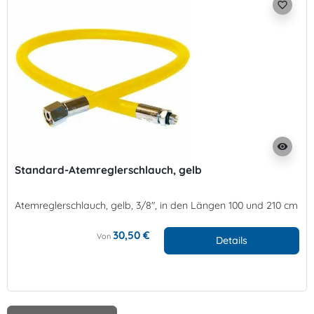
favorite_border
visibility
Standard-Atemreglerschlauch, gelb
Atemreglerschlauch, gelb, 3/8", in den Längen 100 und 210 cm
30,50 €
Von
Details