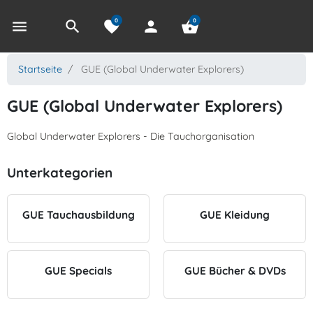
0
0
menu
search
favorite
person
shopping_basket
Startseite
GUE (Global Underwater Explorers)
GUE (Global Underwater Explorers)
Global Underwater Explorers - Die Tauchorganisation
Unterkategorien
GUE Tauchausbildung
GUE Kleidung
GUE Specials
GUE Bücher & DVDs