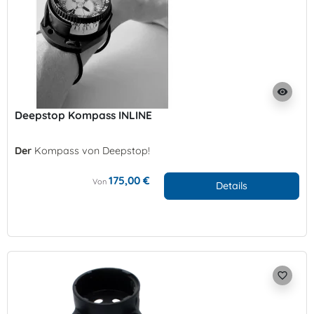
visibility
Deepstop Kompass INLINE
Der
Kompass von Deepstop!
175,00 €
Von
Details
favorite_border