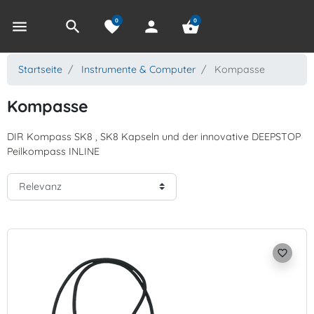
0
0
menu
search
favorite
person
shopping_basket
Startseite
Instrumente & Computer
Kompasse
Kompasse
DIR Kompass SK8 , SK8 Kapseln und der innovative DEEPSTOP
Peilkompass INLINE
favorite_border