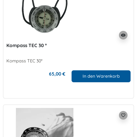
visibility
Kompass TEC 30 °
Kompass TEC 30°
65,00 €
In den Warenkorb
favorite_border