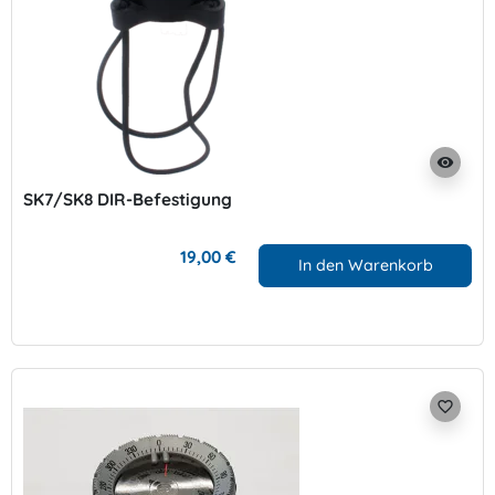
visibility
SK7/SK8 DIR-Befestigung
19,00 €
In den Warenkorb
favorite_border