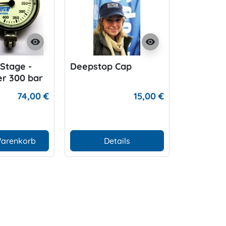
visibility
visibility
Stage -
Deepstop Cap
Deepstop
r 300 bar
Mineral 
Manomet
74,00 €
15,00 €
Warenkorb
Details
In den