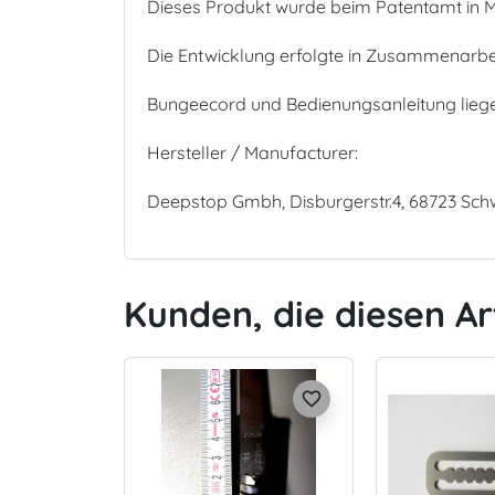
Dieses Produkt wurde beim Patentamt in M
Die Entwicklung erfolgte in Zusammenarbeit
Bungeecord und Bedienungsanleitung liege
Hersteller / Manufacturer:
Deepstop Gmbh, Disburgerstr.4, 68723 Sc
Kunden, die diesen Ar
favorite_border