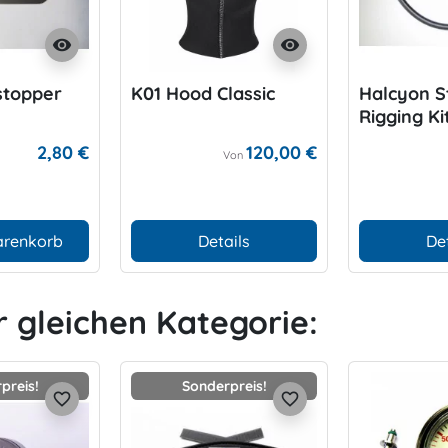
visibility
visibility
stopper
K01 Hood Classic
Halcyon S
Rigging Ki
2,80 €
120,00 €
Von
arenkorb
Details
De
r gleichen Kategorie:
preis!
Sonderpreis!
favorite_border
favorite_border