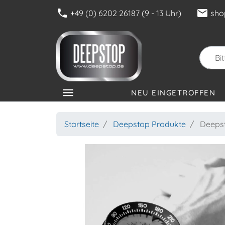
phone
mail
+49 (0) 6202 26187 (9 - 13 Uhr)
sho
menu
NEU EINGETROFFEN
KATEGORIEN
Startseite
Deepstop Produkte
Deepst