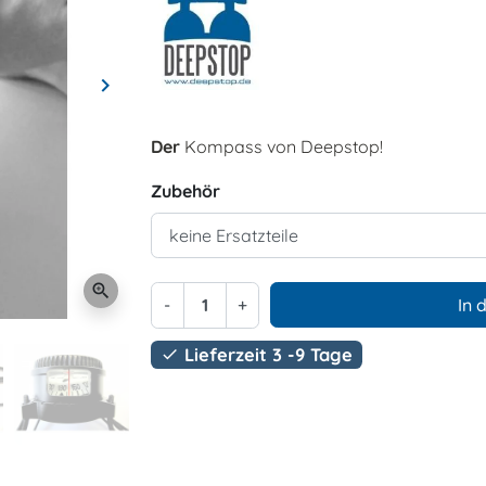
keyboard_arrow_right
Weiter
Der
Kompass von Deepstop!
Zubehör
zoom_in
-
+
In 
Lieferzeit 3 -9 Tage
