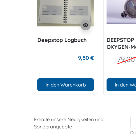
visibility
Deepstop Logbuch
DEEPSTOP
OXYGEN-M
9,50 €
79,00
In den Warenkorb
In den W
Erhalte unsere Neuigkeiten und
Sonderangebote
Du