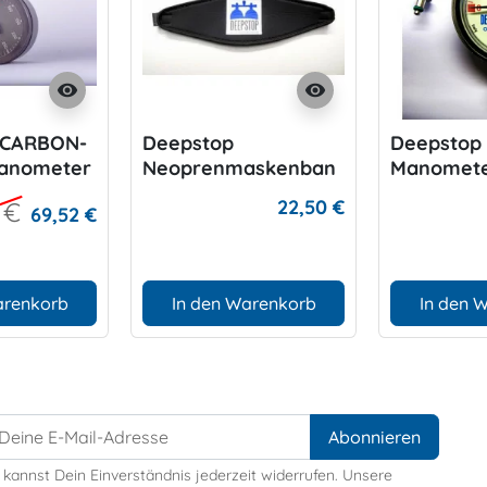
visibility
visibility
 CARBON-
Deepstop
Deepstop 
anometer
Neoprenmaskenban
Manomete
d
Oxygen
22,50 €
 €
69,52 €
arenkorb
In den Warenkorb
In den 
 kannst Dein Einverständnis jederzeit widerrufen. Unsere