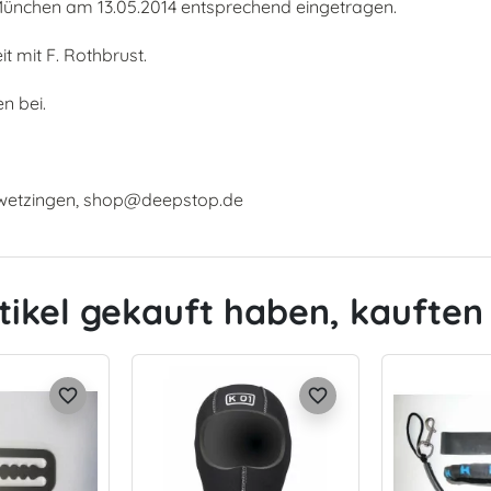
ünchen am 13.05.2014 entsprechend eingetragen.
 mit F. Rothbrust.
n bei.
hwetzingen, shop@deepstop.de
tikel gekauft haben, kauften 
favorite_border
favorite_border