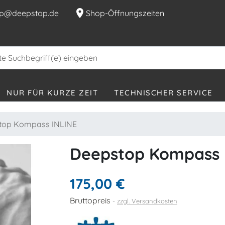
location_on
p@deepstop.de
Shop-Öffnungszeiten
NUR FÜR KURZE ZEIT
TECHNISCHER SERVICE
op Kompass INLINE
Deepstop Kompass 
175,00 €
Bruttopreis
zzgl. Versandkosten