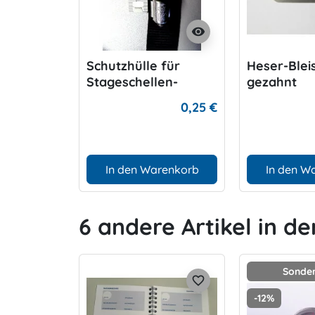
visibility
Schutzhülle für
Heser-Blei
Stageschellen-
gezahnt
Verschraubungen
0,25 €
In den Warenkorb
In den W
6 andere Artikel in de
Sonder
favorite_border
-12%