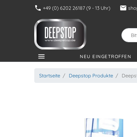
phone
mail
+49 (0) 6202 26187 (9 - 13 Uhr)
sho
menu
NEU EINGETROFFEN
KATEGORIEN
Startseite
Deepstop Produkte
Deeps