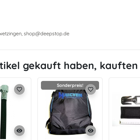
hwetzingen, shop@deepstop.de
tikel gekauft haben, kauften 
Sonderpreis!
favorite_border
favorite_border
visibility
visibility