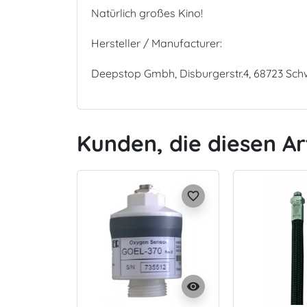
Natürlich großes Kino!
Hersteller / Manufacturer:
Deepstop Gmbh, Disburgerstr.4, 68723 Sc
Kunden, die diesen Ar
favorite_border
visibility