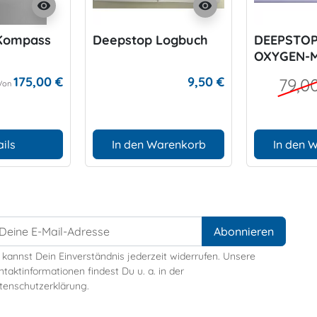
visibility
visibility
Kompass
Deepstop Logbuch
DEEPSTOP
OXYGEN-
175,00 €
9,50 €
79,0
Von
ils
In den Warenkorb
In den 
 kannst Dein Einverständnis jederzeit widerrufen. Unsere
taktinformationen findest Du u. a. in der
tenschutzerklärung.