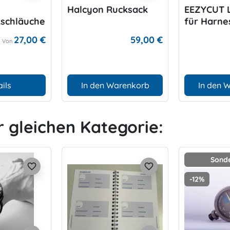
Halcyon Rucksack
EEZYCUT L
kschläuche
für Harne
27,00 €
59,00 €
Von
ils
In den Warenkorb
In den 
r gleichen Kategorie:
Sonde
favorite_border
favorite_border
-12%