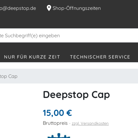
location_on
p@deepstop.de
Shop-Öffnungszeiten
NUR FÜR KURZE ZEIT
TECHNISCHER SERVICE
top Cap
Deepstop Cap
15,00 €
Bruttopreis
zzgl. Versandkosten