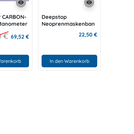
visibility
visibility
 CARBON-
Deepstop
Deepstop
Manometer
Neoprenmaskenban
Mineral 
d
Manomet
22,50 €
0 €
69,52 €
Warenkorb
In den Warenkorb
In den