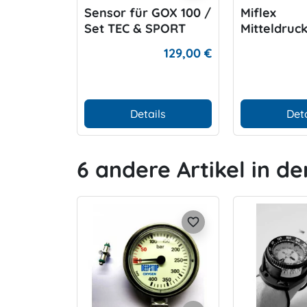
Sensor für GOX 100 /
Miflex
Set TEC & SPORT
Mitteldruc
, schwarz
129,00 €
Details
Deta
6 andere Artikel in de
favorite_border