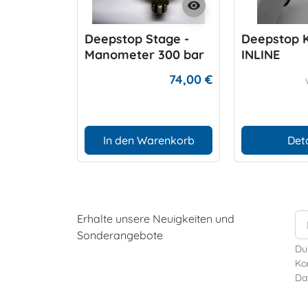
visibility
Deepstop Stage -
Deepstop 
Manometer 300 bar
INLINE
Oxygen
74,00 €
In den Warenkorb
Deta
Erhalte unsere Neuigkeiten und
Sonderangebote
Du
Kon
Da