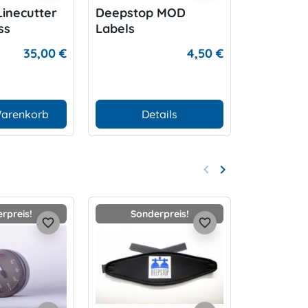
inecutter
Deepstop MOD
DIR ZON
ss
Labels
35,00 €
4,50 €
Warenkorb
Details
In den
keyboard_arrow_left
keyboard_arrow_right
Zurück
Weiter
rpreis!
Sonderpreis!
favorite_border
favorite_border