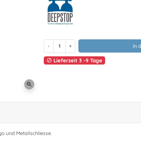
-
+
In 
Lieferzeit 3 -9 Tage

zoom_in
 und Metallschliesse.