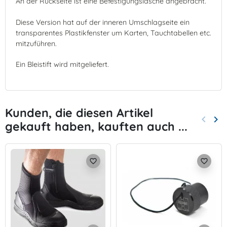
An der Rückseite ist eine Befestigungslasche angebracht.
Diese Version hat auf der inneren Umschlagseite ein
transparentes Plastikfenster um Karten, Tauchtabellen etc.
mitzuführen.
Ein Bleistift wird mitgeliefert.
Kunden, die diesen Artikel
keyboard_arrow_left
keyboard_arrow_right
gekauft haben, kauften auch ...
Zurück
Wei
favorite_border
favorite_border