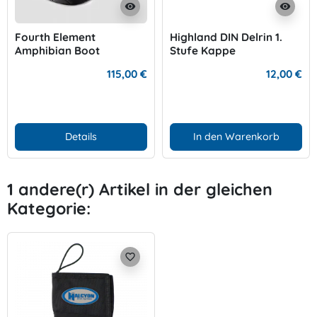
visibility
visibility
Fourth Element
Highland DIN Delrin 1.
Amphibian Boot
Stufe Kappe
115,00 €
12,00 €
Details
In den Warenkorb
1 andere(r) Artikel in der gleichen
Kategorie:
favorite_border