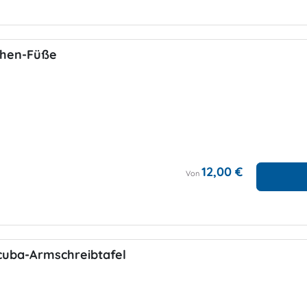
chen-Füße
12,00 €
Von
cuba-Armschreibtafel