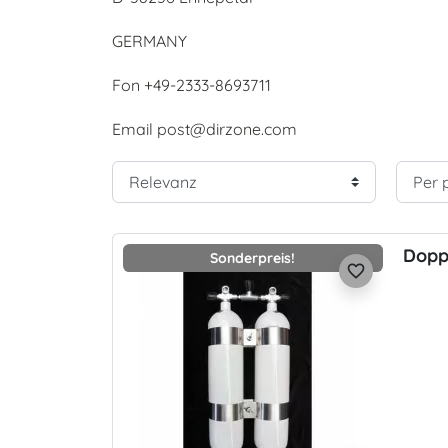
GERMANY
Fon +49-2333-8693711
Email post@dirzone.com
Doppe
Sonderpreis!
favorite_border