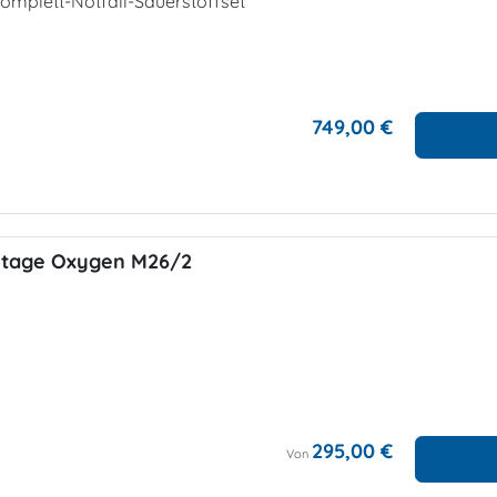
omplett-Notfall-Sauerstoffset
749,00 €
Stage Oxygen M26/2
295,00 €
Von