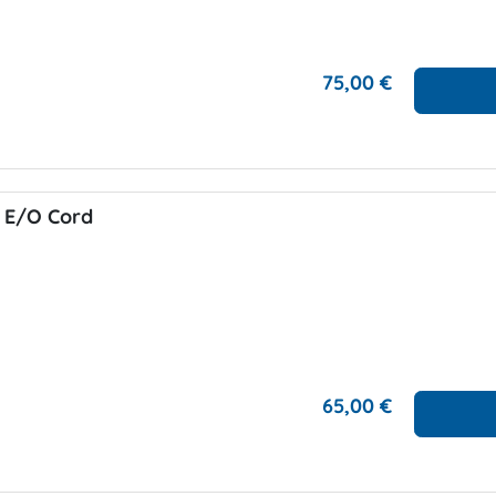
75,00 €
E/O Cord
65,00 €