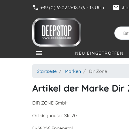
phone
mail
+49 (0) 6202 26187 (9 - 13 Uhr)
sho
menu
NEU EINGETROFFEN
KATEGORIEN
Startseite
Marken
Dir Zone
Artikel der Marke Dir
DIR ZONE GmbH
Oelkinghauser Str. 20
D-58256 Ennepetal