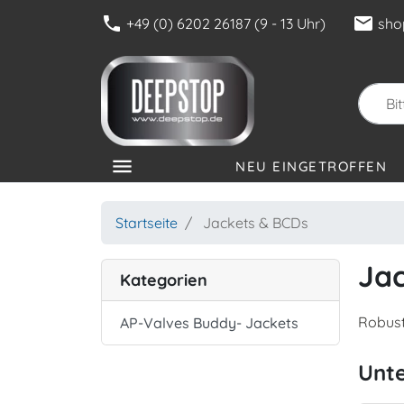
phone
mail
+49 (0) 6202 26187 (9 - 13 Uhr)
sho
menu
NEU EINGETROFFEN
KATEGORIEN
Startseite
Jackets & BCDs
Ja
Kategorien
Robust
AP-Valves Buddy- Jackets
Unt