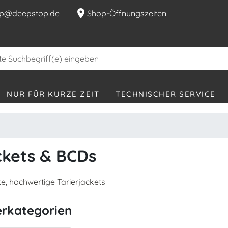
location_on
p@deepstop.de
Shop-Öffnungszeiten
NUR FÜR KURZE ZEIT
TECHNISCHER SERVICE
ckets & BCDs
e, hochwertige Tarierjackets
erkategorien