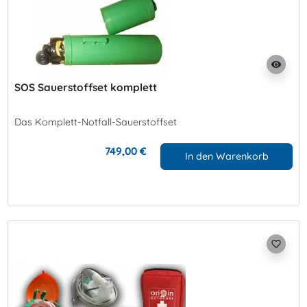
visibility
SOS Sauerstoffset komplett
Das Komplett-Notfall-Sauerstoffset
749,00 €
In den Warenkorb
favorite_border