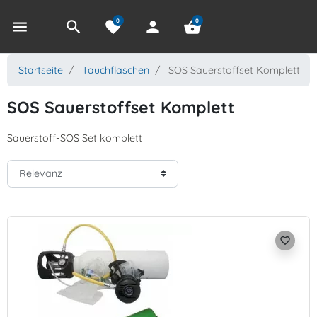
0
0
menu
search
favorite
person
shopping_basket
Startseite
Tauchflaschen
SOS Sauerstoffset Komplett
SOS Sauerstoffset Komplett
Sauerstoff-SOS Set komplett
favorite_border