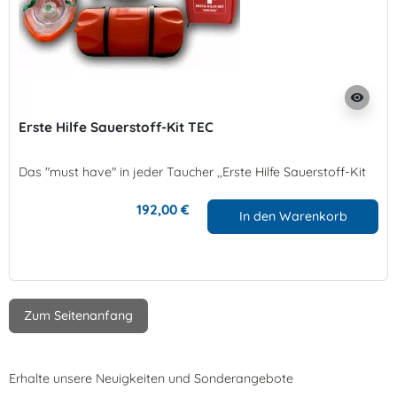
visibility
Erste Hilfe Sauerstoff-Kit TEC
Das "must have" in jeder
Taucher ,,Erste Hilfe Sauerstoff-Kit
192,00 €
In den Warenkorb
Zum Seitenanfang
Erhalte unsere Neuigkeiten und Sonderangebote