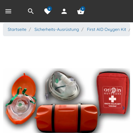
0
0
menu
search
favorite
person
shopping_basket
Startseite
Sicherheits-Ausrüstung
First AID Oxygen Kit
keyboard_arrow_left
keyboard_arrow_right
Zurück
Weit