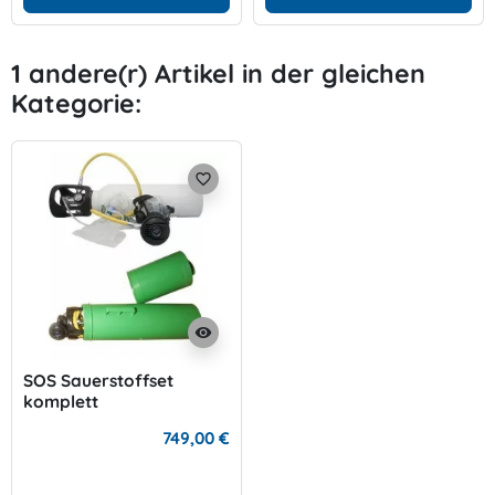
1 andere(r) Artikel in der gleichen
Kategorie:
favorite_border
visibility
SOS Sauerstoffset
komplett
749,00 €