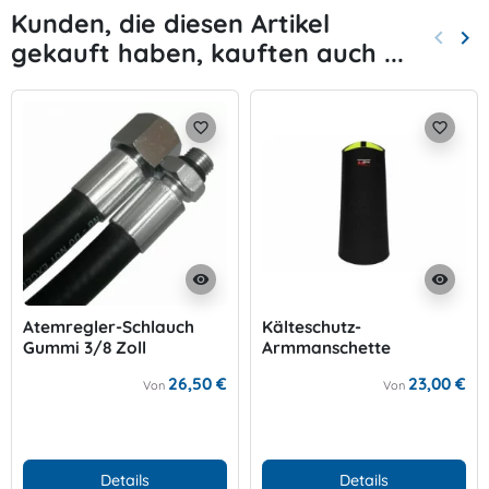
Kunden, die diesen Artikel
keyboard_arrow_left
keyboard_arrow_right
gekauft haben, kauften auch ...
Zurück
Wei
favorite_border
favorite_border
visibility
visibility
Atemregler-Schlauch
Kälteschutz-
Gummi 3/8 Zoll
Armmanschette
26,50 €
23,00 €
Von
Von
Details
Details