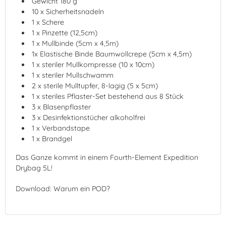
Gewicht 180 g
10 x Sicherheitsnadeln
1 x Schere
1 x Pinzette (12,5cm)
1 x Mullbinde (5cm x 4,5m)
1x Elastische Binde Baumwollcrepe (5cm x 4,5m)
1 x steriler Mullkompresse (10 x 10cm)
1 x steriler Mullschwamm
2 x sterile Mulltupfer, 8-lagig (5 x 5cm)
1 x steriles Pflaster-Set bestehend aus 8 Stück
3 x Blasenpflaster
3 x Desinfektionstücher alkoholfrei
1 x Verbandstape
1 x Brandgel
Das Ganze kommt in einem Fourth-Element Expedition
Drybag 5L!
Download: Warum ein POD?