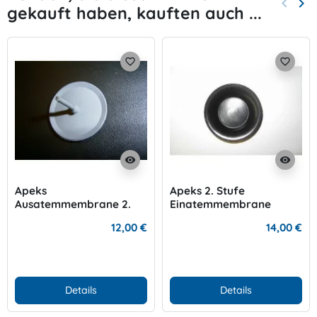
keyboard_arrow_left
keyboard_arrow_right
gekauft haben, kauften auch ...
Zurück
Wei
favorite_border
favorite_border
visibility
visibility
Apeks
Apeks 2. Stufe
Ausatemmembrane 2.
Einatemmembrane
Stufe
12,00 €
14,00 €
Details
Details