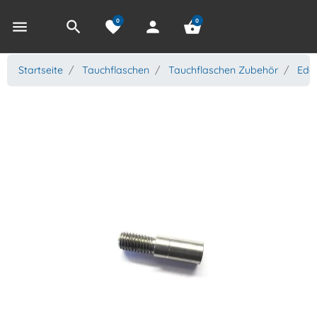
0
0
menu
search
favorite
person
shopping_basket
Startseite
Tauchflaschen
Tauchflaschen Zubehör
Edel