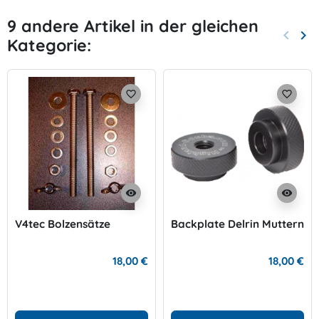
9 andere Artikel in der gleichen
keyboard_arrow_left
keyboard_arrow_right
Kategorie:
Zurück
Wei
favorite_border
favorite_border
visibility
visibility
V4tec Bolzensätze
Backplate Delrin Muttern
18,00 €
18,00 €