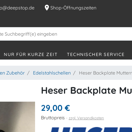
location_on
p@deepstop.de
Shop-Öffnungszeiten
NUR FÜR KURZE ZEIT
TECHNISCHER SERVICE
hen Zubehör
Edelstahlschellen
Heser Backplate Muttern
Heser Backplate Mu
29,00 €
Bruttopreis
zzgl. Versandkosten