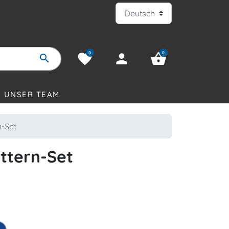
0
0
favorite
person
shopping_basket
search
UNSER TEAM
-Set
ttern-Set