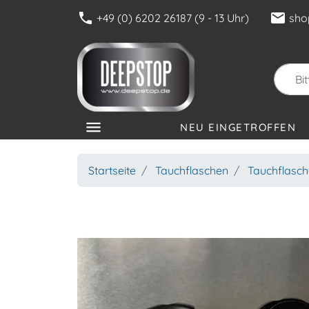
phone
mail
+49 (0) 6202 26187 (9 - 13 Uhr)
sho
menu
NEU EINGETROFFEN
KATEGORIEN
Startseite
Tauchflaschen
Tauchflasc