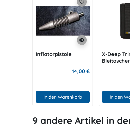
favorite_border
visibility
Inflatorpistole
X-Deep Tri
Bleitasche
14,00 €
In den Warenkorb
In den W
9 andere Artikel in de