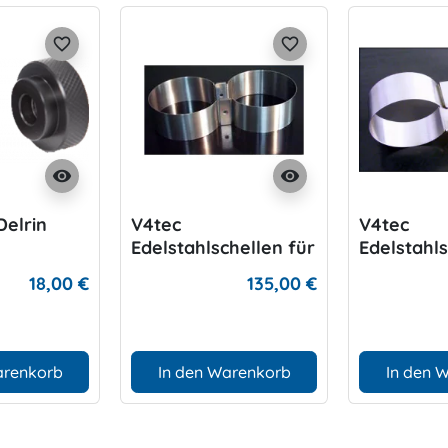
favorite_border
favorite_border
visibility
visibility
Delrin
V4tec
V4tec
Edelstahlschellen für
Edelstahls
Doppel 10/12 Liter
Doppel 7- 
18,00 €
135,00 €
mit 172 mm
Brücke 1
arenkorb
In den Warenkorb
In den 