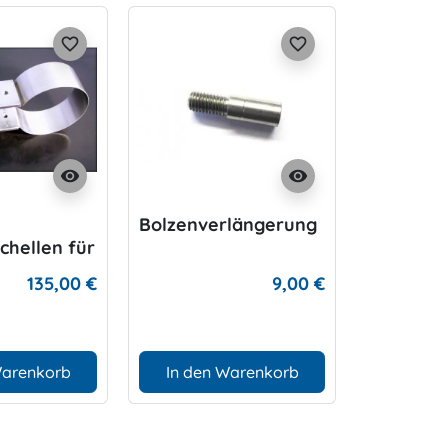
favorite_border
favorite_border
visibility
visibility
Bolzenverlängerung
V4tec Bo
chellen für
Liter,
135,00 €
9,00 €
85mm
Warenkorb
In den Warenkorb
D