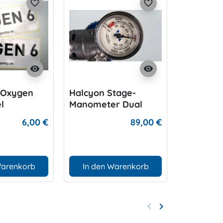
favorite_border
favorite_border
visibility
visibility
 Oxygen
Halcyon Stage-
DIR ZONE
l
Manometer Dual
Face
6,00 €
89,00 €
Warenkorb
In den Warenkorb
D
keyboard_arrow_left
keyboard_arrow_right
Zurück
Weiter