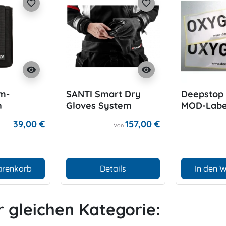
favorite_border
favorite_border
visibility
visibility
m-
SANTI Smart Dry
Deepstop
n
Gloves System
MOD-Labe
39,00 €
157,00 €
Von
arenkorb
Details
In den 
r gleichen Kategorie: