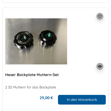
favorite_border
visibility
Heser Backplate Muttern-Set
2 SS Muttern für das Backplate
29,00 €
In den Warenkorb