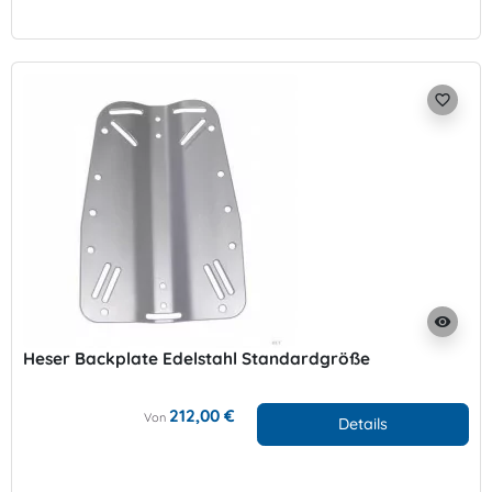
favorite_border
visibility
Heser Backplate Edelstahl Standardgröße
212,00 €
Von
Details