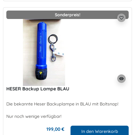
Sonderpreis!
favorite_border
visibility
HESER Backup Lampe BLAU
Die bekannte Heser Backuplampe in BLAU mit Boltsnap!
Nur noch wenige verfügbar!
199,00 €
In den Warenkorb