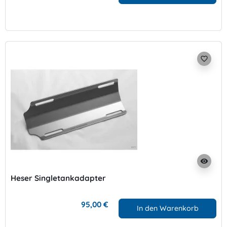
favorite_border
visibility
Heser Singletankadapter
95,00 €
In den Warenkorb