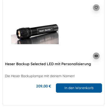
favorite_border
visibility
Heser Backup Selected LED mit Personalisierung
Die Heser Backuplampe mit deinem Namen!
209,00 €
In den Warenkorb