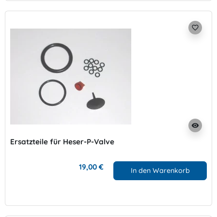
favorite_border
visibility
Ersatzteile für Heser-P-Valve
19,00 €
In den Warenkorb