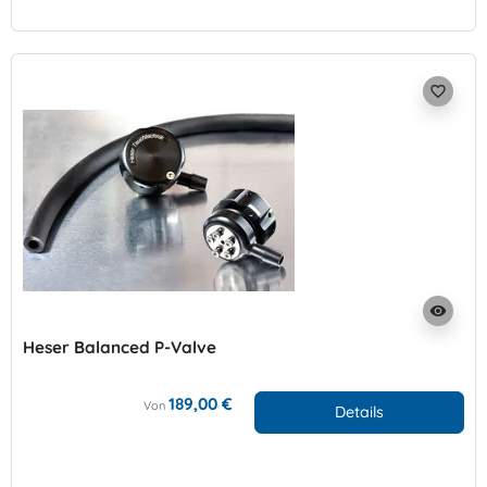
favorite_border
visibility
Heser Balanced P-Valve
189,00 €
Von
Details