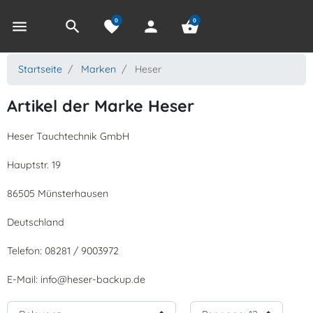
0
0
menu
search
favorite
person
shopping_basket
Startseite
Marken
Heser
Artikel der Marke Heser
Heser Tauchtechnik GmbH
Hauptstr. 19
86505 Münsterhausen
Deutschland
Telefon: 08281 / 9003972
E-Mail: info@heser-backup.de