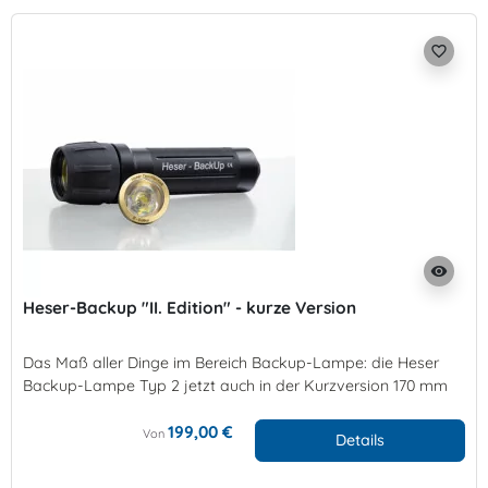
favorite_border
visibility
Heser-Backup "II. Edition" - kurze Version
Das Maß aller Dinge im Bereich Backup-Lampe: die Heser
Backup-Lampe Typ 2 jetzt auch in der Kurzversion 170 mm
199,00 €
Von
Details