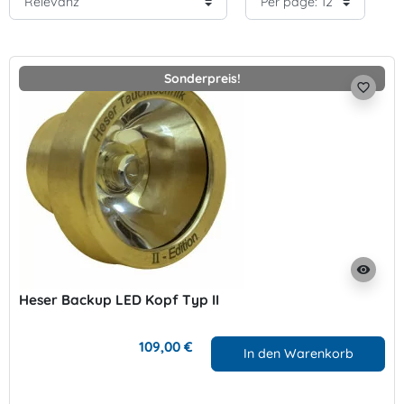
Sonderpreis!
favorite_border
visibility
Heser Backup LED Kopf Typ II
109,00 €
In den Warenkorb