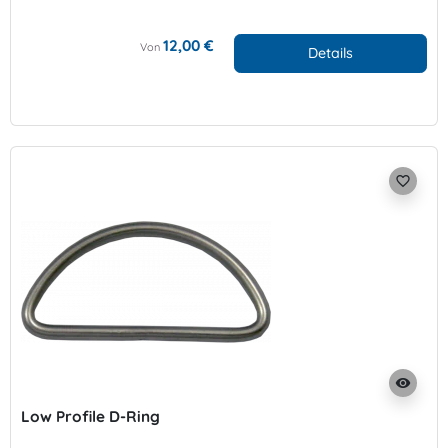
12,00 €
Von
Details
favorite_border
visibility
Low Profile D-Ring