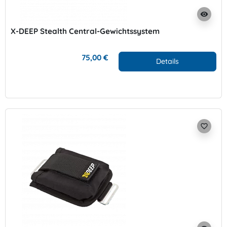
visibility
X-DEEP Stealth Central-Gewichtssystem
75,00 €
Details
favorite_border