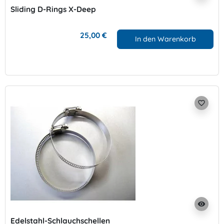
Sliding D-Rings X-Deep
25,00 €
In den Warenkorb
favorite_border
visibility
Edelstahl-Schlauchschellen