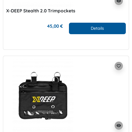
visibility
X-DEEP Stealth 2.0 Trimpockets
45,00 €
Details
favorite_border
visibility