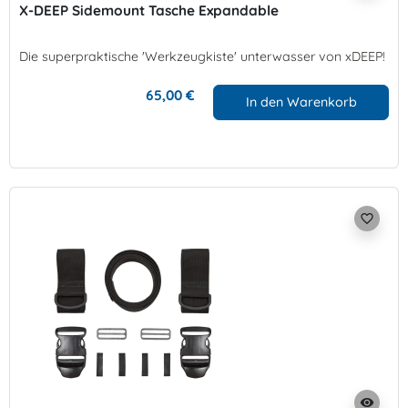
X-DEEP Sidemount Tasche Expandable
Die superpraktische 'Werkzeugkiste' unterwasser von xDEEP!
65,00 €
In den Warenkorb
favorite_border
visibility