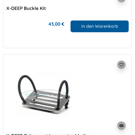
X-DEEP Buckle Kit
43,00 €
In den Warenkorb
favorite_border
visibility