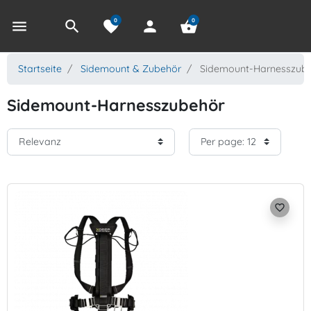
0
0
menu
search
favorite
person
shopping_basket
Startseite
Sidemount & Zubehör
Sidemount-Harnesszub
Sidemount-Harnesszubehör
favorite_border