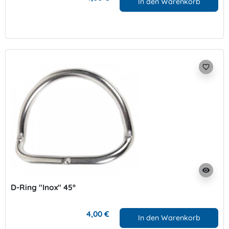
In den Warenkorb
favorite_border
visibility
D-Ring "Inox" 45°
4,00 €
In den Warenkorb