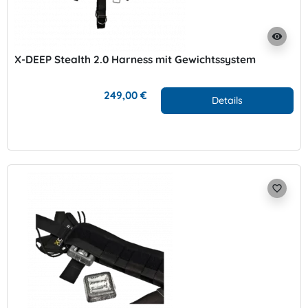
visibility
X-DEEP Stealth 2.0 Harness mit Gewichtssystem
249,00 €
Details
favorite_border