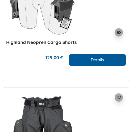
visibility
Highland Neopren Cargo Shorts
129,00 €
Details
favorite_border