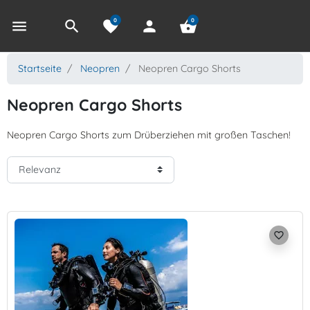
0
0
menu
search
favorite
person
shopping_basket
Startseite
Neopren
Neopren Cargo Shorts
Neopren Cargo Shorts
Neopren Cargo Shorts zum Drüberziehen mit großen Taschen!
favorite_border