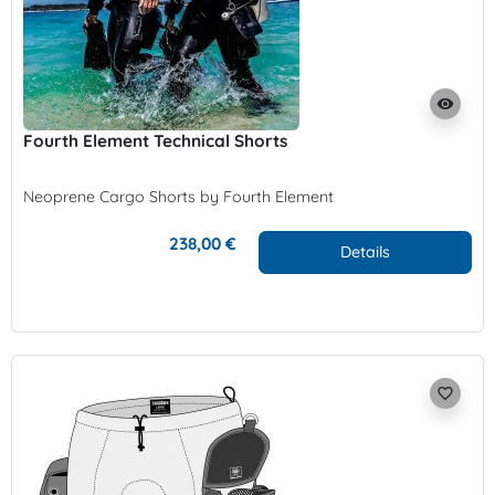
visibility
Fourth Element Technical Shorts
Neoprene Cargo Shorts by Fourth Element
238,00 €
Details
favorite_border