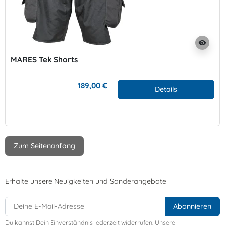
visibility
MARES Tek Shorts
189,00 €
Details
Zum Seitenanfang
Erhalte unsere Neuigkeiten und Sonderangebote
Du kannst Dein Einverständnis jederzeit widerrufen. Unsere