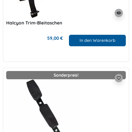
visibility
Halcyon Trim-Bleitaschen
59,00 €
In den Warenkorb
Sonderpreis!
favorite_border