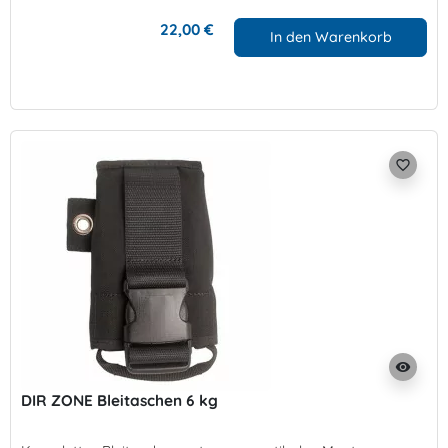
22,00 €
In den Warenkorb
favorite_border
visibility
DIR ZONE Bleitaschen 6 kg