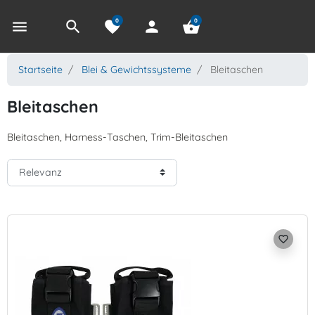
0
0
menu
search
favorite
person
shopping_basket
Startseite
Blei & Gewichtssysteme
Bleitaschen
Bleitaschen
Bleitaschen, Harness-Taschen, Trim-Bleitaschen
favorite_border