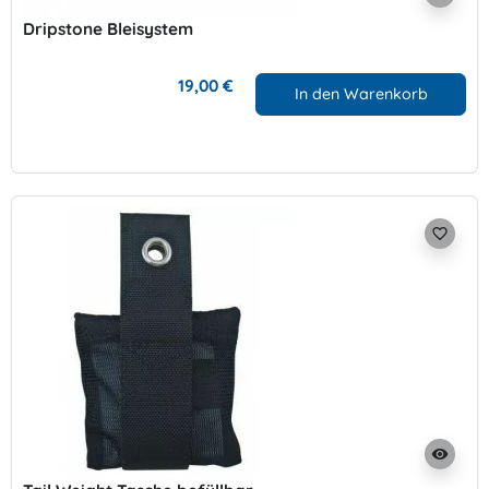
Dripstone Bleisystem
19,00 €
In den Warenkorb
favorite_border
visibility