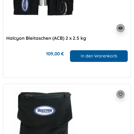
visibility
Halcyon Bleitaschen (ACB) 2 x 2.5 kg
109,00 €
In den Warenkorb
favorite_border