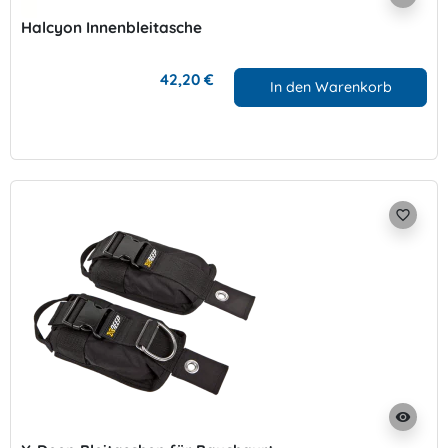
Halcyon Innenbleitasche
42,20 €
In den Warenkorb
favorite_border
visibility