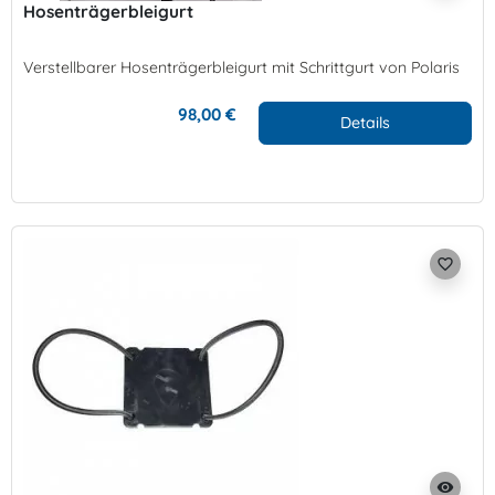
Hosenträgerbleigurt
Verstellbarer Hosenträgerbleigurt mit Schrittgurt von Polaris
98,00 €
Details
favorite_border
visibility