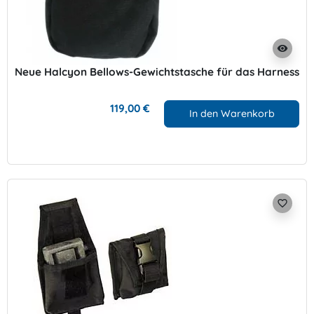
visibility
Neue Halcyon Bellows-Gewichtstasche für das Harness
119,00 €
In den Warenkorb
favorite_border