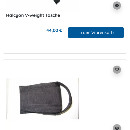
visibility
Halcyon V-weight Tasche
44,00 €
In den Warenkorb
favorite_border
visibility