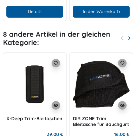
Details
In den Warenkorb
8 andere Artikel in der gleichen
keyboard_arrow_left
keyboard_arrow_right
Kategorie:
Zurück
Wei
favorite_border
favorite_border
visibility
visibility
X-Deep Trim-Bleitaschen
DIR ZONE Trim
Bleitasche für Bauchgurt
39,00 €
16,00 €