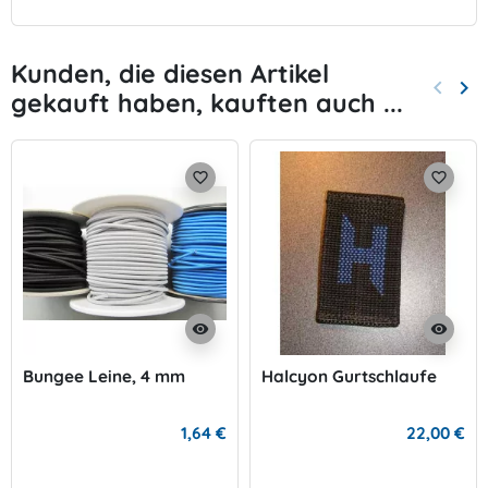
Kunden, die diesen Artikel
keyboard_arrow_left
keyboard_arrow_right
gekauft haben, kauften auch ...
Zurück
Wei
favorite_border
favorite_border
visibility
visibility
Bungee Leine, 4 mm
Halcyon Gurtschlaufe
1,64 €
22,00 €