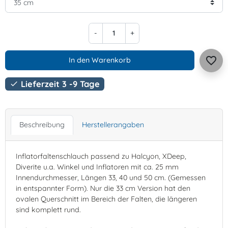
-
+
favorite_border
In den Warenkorb
Lieferzeit 3 -9 Tage

Beschreibung
Herstellerangaben
Inflatorfaltenschlauch passend zu Halcyon, XDeep,
Diverite u.a. Winkel und Inflatoren mit ca. 25 mm
Innendurchmesser, Längen 33, 40 und 50 cm. (Gemessen
in entspannter Form). Nur die 33 cm Version hat den
ovalen Querschnitt im Bereich der Falten, die längeren
sind komplett rund.