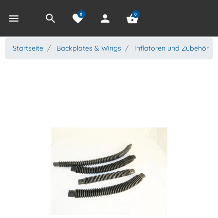
0
0
menu
search
favorite
person
shopping_basket
Startseite
Backplates & Wings
Inflatoren und Zubehör