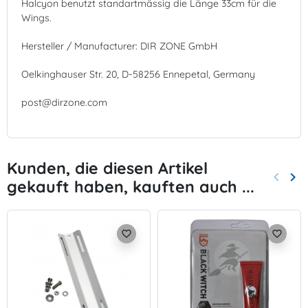
Halcyon benutzt standartmässig die Länge 33cm für die
Wings.
Hersteller / Manufacturer: DIR ZONE GmbH
Oelkinghauser Str. 20, D-58256 Ennepetal, Germany
post@dirzone.com
Kunden, die diesen Artikel
keyboard_arrow_left
keyboard_arrow_right
gekauft haben, kauften auch ...
Zurück
Wei
favorite_border
favorite_border