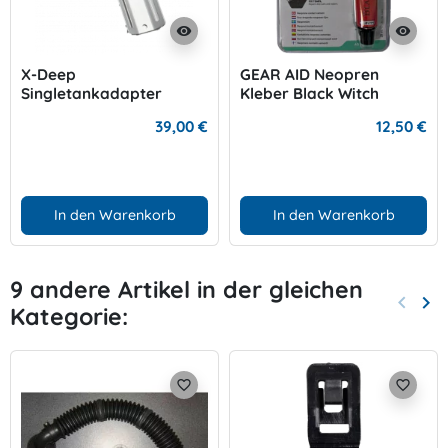
visibility
visibility
X-Deep
GEAR AID Neopren
Singletankadapter
Kleber Black Witch
Aluminium
39,00 €
12,50 €
In den Warenkorb
In den Warenkorb
9 andere Artikel in der gleichen
keyboard_arrow_left
keyboard_arrow_right
Kategorie:
Zurück
Wei
favorite_border
favorite_border