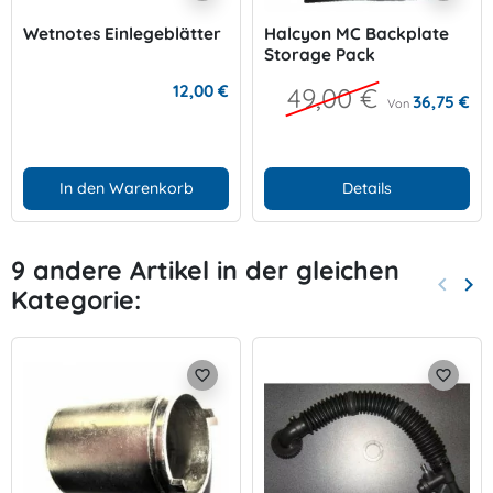
Wetnotes Einlegeblätter
Halcyon MC Backplate
Storage Pack
12,00 €
49,00 €
36,75 €
Von
In den Warenkorb
Details
9 andere Artikel in der gleichen
keyboard_arrow_left
keyboard_arrow_right
Kategorie:
Zurück
Wei
favorite_border
favorite_border