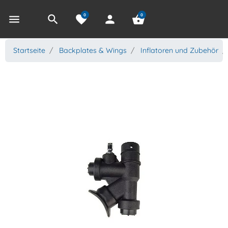
0
0
menu
search
favorite
person
shopping_basket
Startseite
Backplates & Wings
Inflatoren und Zubehör