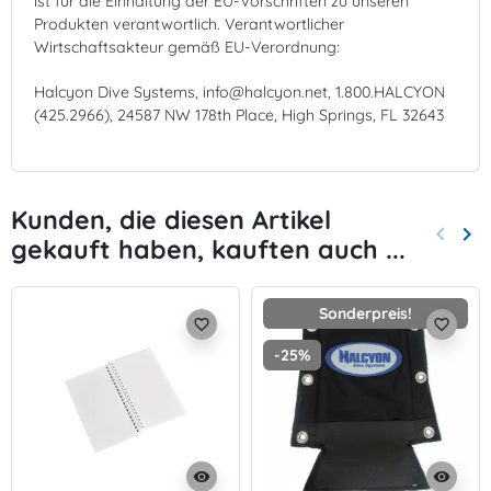
ist für die Einhaltung der EU-Vorschriften zu unseren
Produkten verantwortlich. Verantwortlicher
Wirtschaftsakteur gemäß EU-Verordnung:
Halcyon Dive Systems, info@halcyon.net, 1.800.HALCYON
(425.2966), 24587 NW 178th Place, High Springs, FL 32643
Kunden, die diesen Artikel
keyboard_arrow_left
keyboard_arrow_right
gekauft haben, kauften auch ...
Zurück
Wei
Sonderpreis!
favorite_border
favorite_border
-25%
visibility
visibility