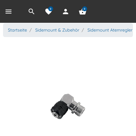
0
0
menu
search
favorite
person
shopping_basket
Startseite
Sidemount & Zubehör
Sidemount Atemregler 