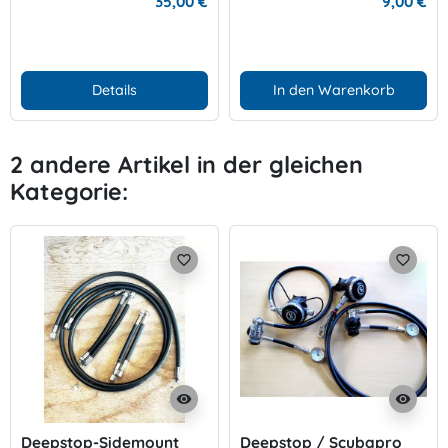
35,00 €
9,00 €
Details
In den Warenkorb
2 andere Artikel in der gleichen
Kategorie:
favorite_border
favorite_border
visibility
visibility
Deepstop-Sidemount
Deepstop / Scubapro