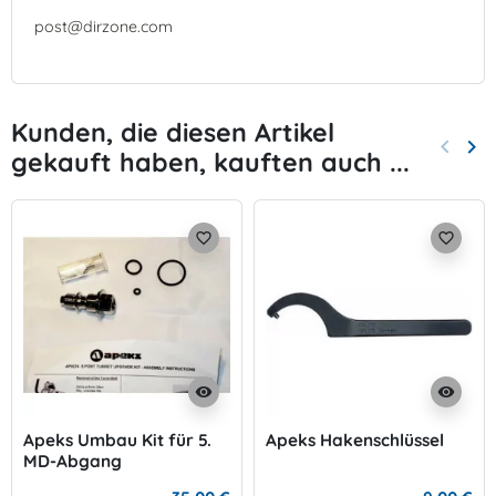
post@dirzone.com
Kunden, die diesen Artikel
keyboard_arrow_left
keyboard_arrow_right
gekauft haben, kauften auch ...
Zurück
Wei
favorite_border
favorite_border
visibility
visibility
Apeks Umbau Kit für 5.
Apeks Hakenschlüssel
MD-Abgang