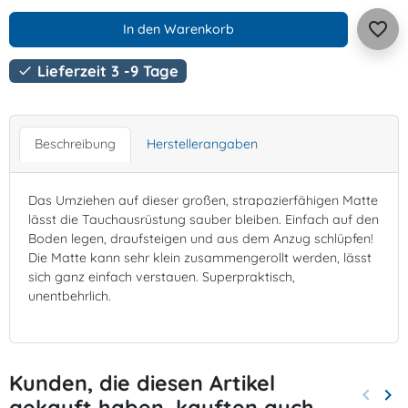
favorite_border
In den Warenkorb
Lieferzeit 3 -9 Tage

Beschreibung
Herstellerangaben
Das Umziehen auf dieser großen, strapazierfähigen Matte
lässt die Tauchausrüstung sauber bleiben. Einfach auf den
Boden legen, draufsteigen und aus dem Anzug schlüpfen!
Die Matte kann sehr klein zusammengerollt werden, lässt
sich ganz einfach verstauen. Superpraktisch,
unentbehrlich.
Kunden, die diesen Artikel
keyboard_arrow_left
keyboard_arrow_right
gekauft haben, kauften auch ...
Zurück
Wei