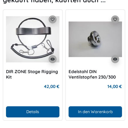
favorite_border
favorite_border
visibility
visibility
DIR ZONE Stage Rigging
Edelstahl DIN
Kit
Ventilstopfen 230/300
bar
42,00 €
14,00 €
Details
In den Warenkorb