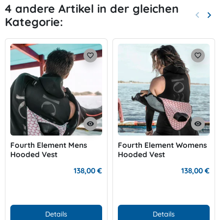
4 andere Artikel in der gleichen
keyboard_arrow_left
keyboard_arrow_right
Kategorie:
Zurück
Wei
favorite_border
favorite_border
visibility
visibility
Fourth Element Mens
Fourth Element Womens
Hooded Vest
Hooded Vest
138,00 €
138,00 €
Details
Details