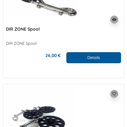
visibility
DIR ZONE Spool
DIR ZONE Spool
26,00 €
Details
favorite_border