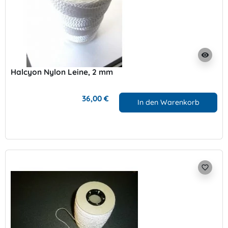
visibility
Halcyon Nylon Leine, 2 mm
36,00 €
In den Warenkorb
favorite_border