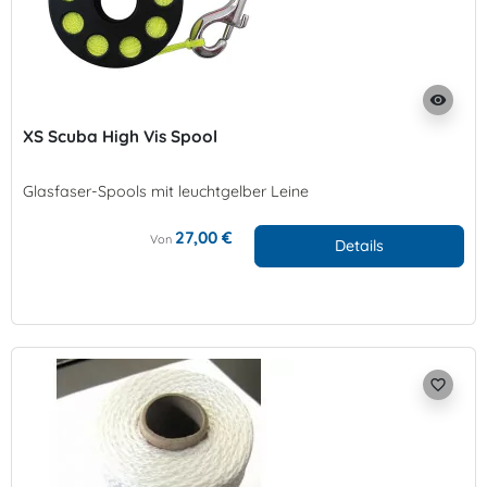
visibility
XS Scuba High Vis Spool
Glasfaser-Spools mit leuchtgelber Leine
27,00 €
Von
Details
favorite_border