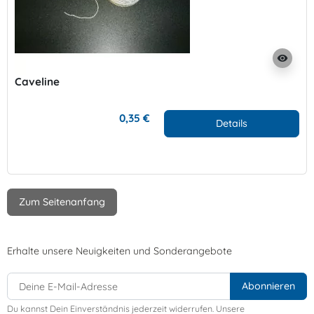
visibility
Caveline
0,35 €
Details
Zum Seitenanfang
Erhalte unsere Neuigkeiten und Sonderangebote
Du kannst Dein Einverständnis jederzeit widerrufen. Unsere