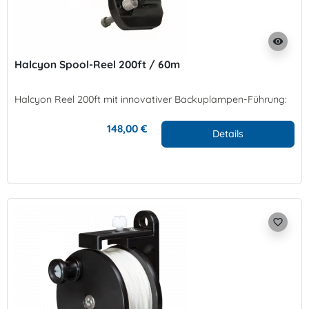
visibility
Halcyon Spool-Reel 200ft / 60m
Halcyon Reel 200ft mit innovativer Backuplampen-Führung:
148,00 €
Details
favorite_border