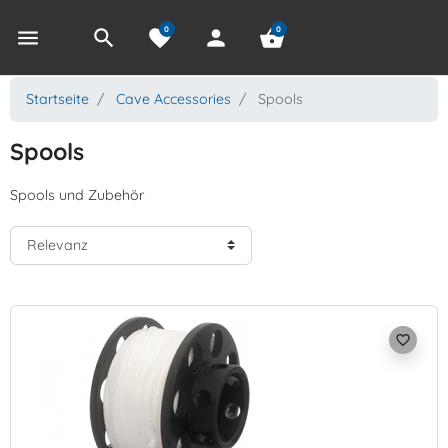
0
0
menu
search
favorite
person
shopping_basket
Startseite
Cave Accessories
Spools
Spools
Spools und Zubehör
favorite_border