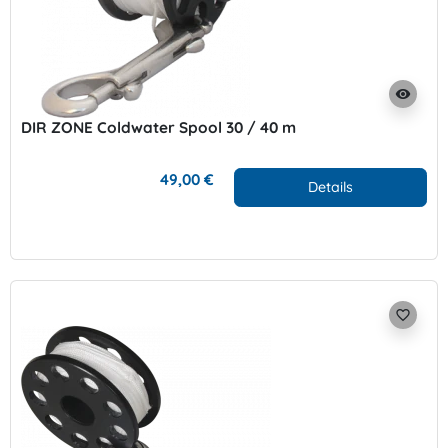
visibility
DIR ZONE Coldwater Spool 30 / 40 m
49,00 €
Details
favorite_border