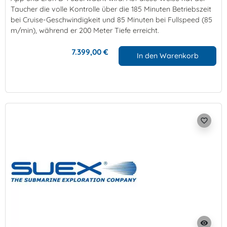
Taucher die volle Kontrolle über die 185 Minuten Betriebszeit
bei Cruise-Geschwindigkeit und 85 Minuten bei Fullspeed (85
m/min), während er 200 Meter Tiefe erreicht.
7.399,00 €
In den Warenkorb
favorite_border
visibility