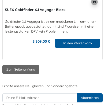
visibility
SUEX Goldfinder XJ Voyager Black
Goldfinder XJ Voyager ist einem modularen Lithium-Ionen-
Batteriepack ausgestattet, damit sind Flugreisen mit einem
leistungsstarken DPV kein Problem mehr.
8.209,00 €
In den Warenkorb
Zum Seitenanfang
Erhalte unsere Neuigkeiten und Sonderangebote