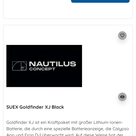
favorite_border
visibility
SUEX Goldfinder XJ Black
Goldfinder XJ ist ein Kraftpaket mit großer Lithium-Ionen-
Batterie, die durch eine spezielle Batterieanzeige, die Calypso
App und Eron D-1 überwacht wird: Auf diese Weise hat der