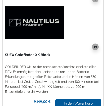
visibility
SUEX Goldfinder XK Black
GOLDFINDER XK ist der technischste/professionellste aller
DPV: Er ermöglicht dank seiner Lithium-Ionen-Batterie
Erkundungen mit großer Reichweite und in Höhlen von 330
Minuten bei Cruise-Geschwindigkeit und von 100 Minuten bei
Fullspeed (100 m/min.). Mit XK können bis zu 200 m
Einsatztiefe erreicht werden.
9.149,00 €
In den Warenkorb