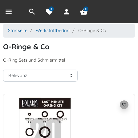
0
0
menu
search
favorite
person
shopping_basket
Startseite
Werkstattbedarf
O-Ringe & Co
O-Ringe & Co
O-Ring Sets und Schmiermittel
favorite_border