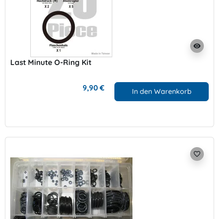
visibility
Last Minute O-Ring Kit
9,90 €
In den Warenkorb
favorite_border