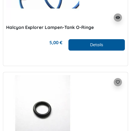
visibility
Halcyon Explorer Lampen-Tank O-Ringe
5,00 €
Details
favorite_border