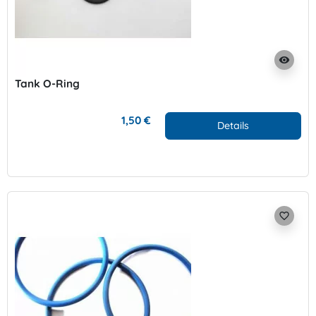
visibility
Tank O-Ring
1,50 €
Details
favorite_border