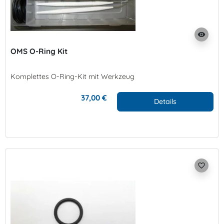
visibility
OMS O-Ring Kit
Komplettes O-Ring-Kit mit Werkzeug
37,00 €
Details
favorite_border