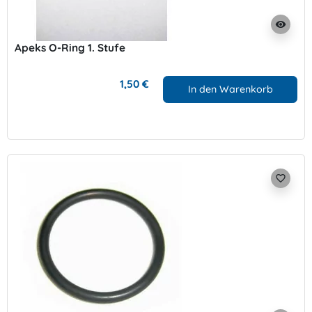
visibility
Apeks O-Ring 1. Stufe
1,50 €
In den Warenkorb
favorite_border