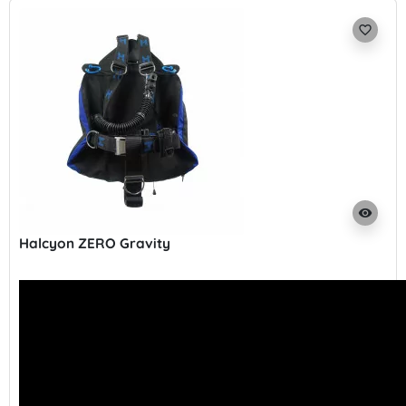
favorite_border
visibility
Halcyon ZERO Gravity