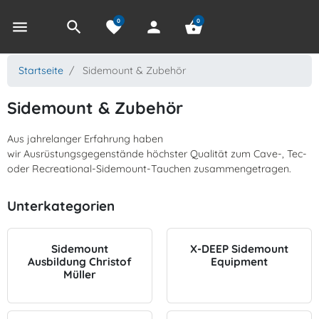
0
0
menu
search
favorite
person
shopping_basket
Startseite
Sidemount & Zubehör
Sidemount & Zubehör
Aus jahrelanger Erfahrung haben
wir Ausrüstungsgegenstände höchster Qualität zum Cave-, Tec-
oder Recreational-Sidemount-Tauchen zusammengetragen.
Unterkategorien
Sidemount
X-DEEP Sidemount
Ausbildung Christof
Equipment
Müller