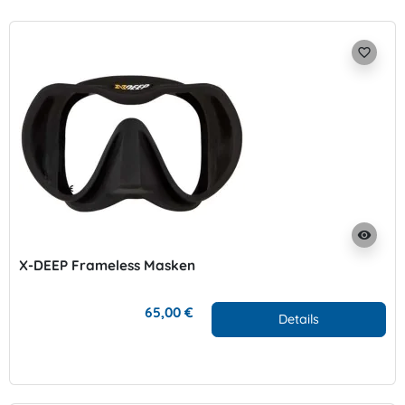
favorite_border
visibility
X-DEEP Frameless Masken
65,00 €
Details