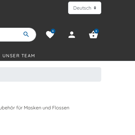
0
0
favorite
person
shopping_basket
search
UNSER TEAM
ubehör für Masken und Flossen