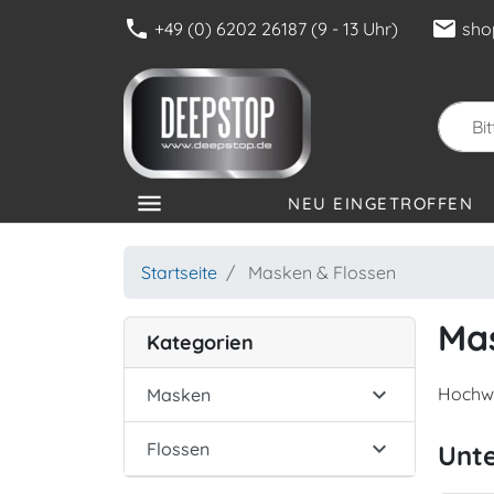
phone
mail
+49 (0) 6202 26187 (9 - 13 Uhr)
sho
menu
NEU EINGETROFFEN
KATEGORIEN
Startseite
Masken & Flossen
Mas
Kategorien

Hochwe
Masken

Flossen
Unt