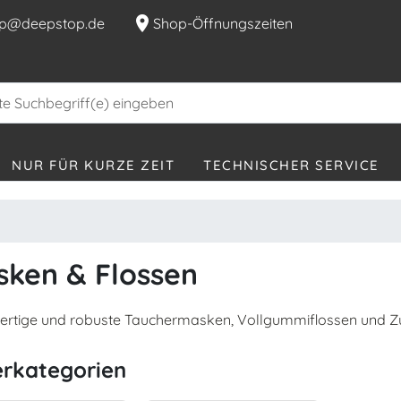
location_on
p@deepstop.de
Shop-Öffnungszeiten
NUR FÜR KURZE ZEIT
TECHNISCHER SERVICE
ken & Flossen
rtige und robuste Tauchermasken, Vollgummiflossen und Z
erkategorien