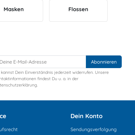
Masken
Flossen
 kannst Dein Einverständnis jederzeit widerrufen. Unsere
taktinformationen findest Du u. a. in der
tenschutzerklärung.
ice
Dein Konto
ufsrecht
Sendungsverfolgung