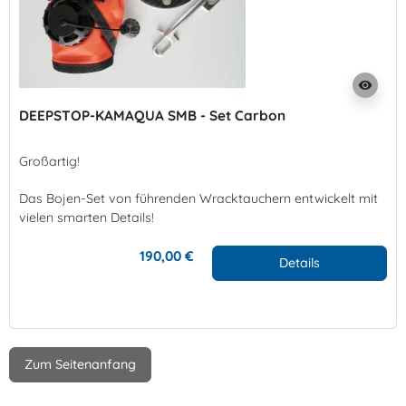
visibility
DEEPSTOP-KAMAQUA SMB - Set Carbon
Großartig!
Das Bojen-Set von führenden Wracktauchern entwickelt mit
vielen smarten Details!
190,00 €
Details
Zum Seitenanfang