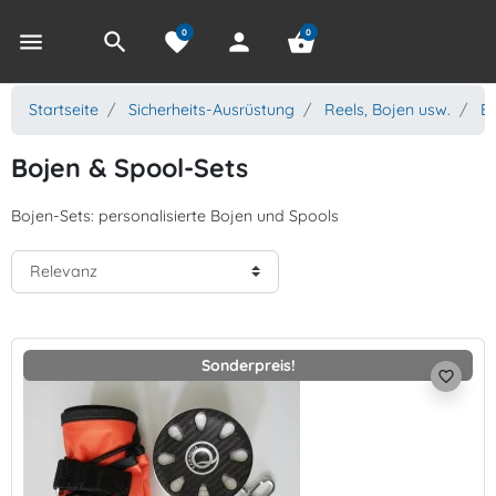
0
0
menu
search
favorite
person
shopping_basket
Startseite
Sicherheits-Ausrüstung
Reels, Bojen usw.
B
Bojen & Spool-Sets
Bojen-Sets: personalisierte Bojen und Spools
Sonderpreis!
favorite_border