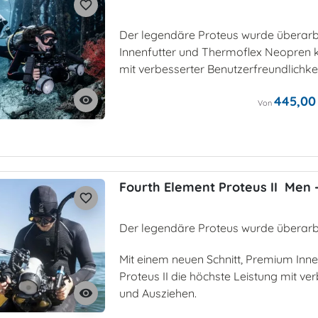
favorite_border
Der legendäre Proteus wurde überarbe
Innenfutter und Thermoflex Neopren ko
mit verbesserter Benutzerfreundlichke
445,00
visibility
Von
Fourth Element Proteus II Me
favorite_border
Der legendäre Proteus wurde überarbei
Mit einem neuen Schnitt, Premium Inn
Proteus II die höchste Leistung mit ve
und Ausziehen.
visibility