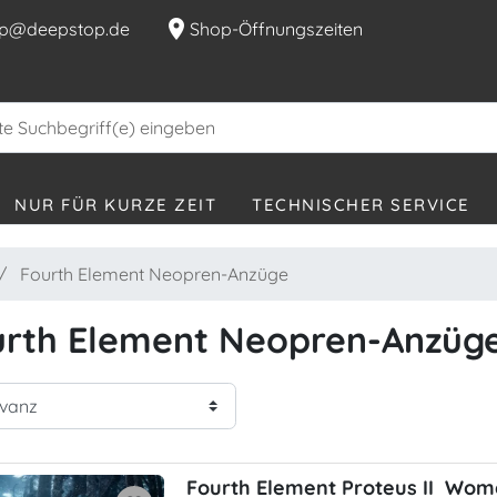
location_on
p@deepstop.de
Shop-Öffnungszeiten
NUR FÜR KURZE ZEIT
TECHNISCHER SERVICE
Fourth Element Neopren-Anzüge
urth Element Neopren-Anzüg
Fourth Element Proteus II W