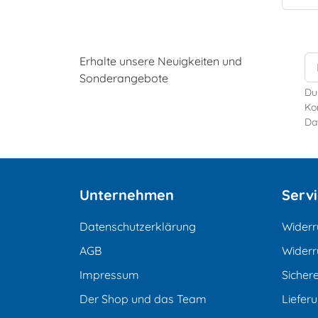
Erhalte unsere Neuigkeiten und
Sonderangebote
Du
Kon
Da
Unternehmen
Serv
Datenschutzerklärung
Widerr
AGB
Widerr
Impressum
Sicher
Der Shop und das Team
Liefer