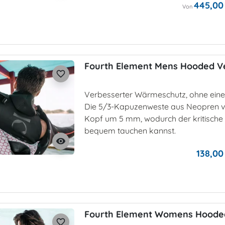
445,00
Von
Fourth Element Mens Hooded V
favorite_border
Verbesserter Wärmeschutz, ohne ein
Die 5/3-Kapuzenweste aus Neopren v
Kopf um 5 mm, wodurch der kritische
bequem tauchen kannst.
visibility
138,00
Fourth Element Womens Hoode
favorite_border