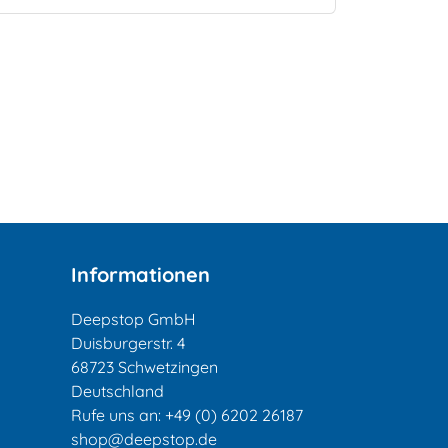
Informationen
Deepstop GmbH
Duisburgerstr. 4
68723 Schwetzingen
Deutschland
Rufe uns an:
+49 (0) 6202 26187
shop@deepstop.de