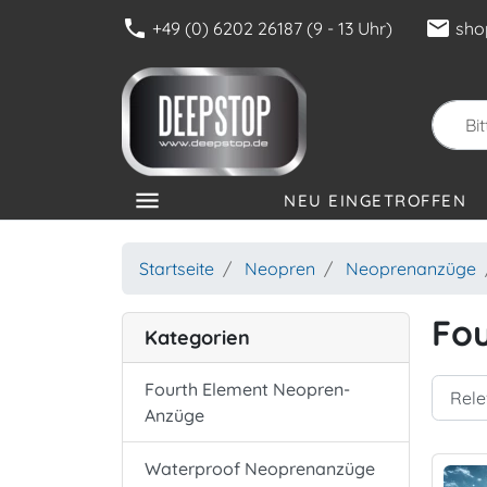
phone
mail
+49 (0) 6202 26187 (9 - 13 Uhr)
sho
menu
NEU EINGETROFFEN
KATEGORIEN
Startseite
Neopren
Neoprenanzüge
Fo
Kategorien
Fourth Element Neopren-
Anzüge
Waterproof Neoprenanzüge