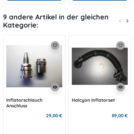
9 andere Artikel in der gleichen
keyboard_arrow_left
keyboard_arrow_right
Kategorie:
Zurück
Wei
favorite_border
favorite_border
visibility
visibility
Inflatorschlauch
Halcyon Inflatorset
Anschluss
29,00 €
89,00 €