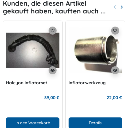
Kunden, die diesen Artikel
keyboard_arrow_left
keyboard_arrow_right
gekauft haben, kauften auch ...
Zurück
Wei
favorite_border
favorite_border
visibility
visibility
Halcyon Inflatorset
Inflatorwerkzeug
89,00 €
22,00 €
In den Warenkorb
Details