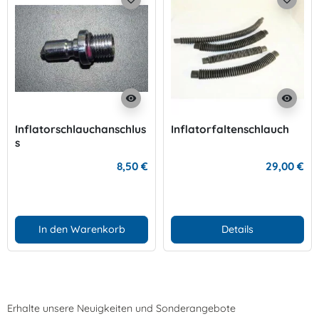
visibility
visibility
Inflatorschlauchanschlus
Inflatorfaltenschlauch
s
8,50 €
29,00 €
In den Warenkorb
Details
Erhalte unsere Neuigkeiten und Sonderangebote