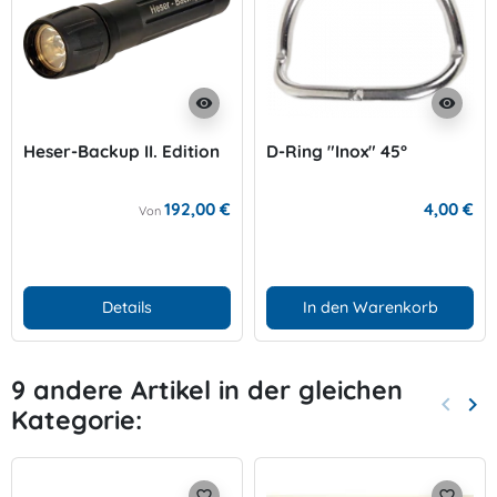
visibility
visibility
Heser-Backup II. Edition
D-Ring "Inox" 45°
192,00 €
4,00 €
Von
Details
In den Warenkorb
9 andere Artikel in der gleichen
keyboard_arrow_left
keyboard_arrow_right
Kategorie:
Zurück
Wei
favorite_border
favorite_border