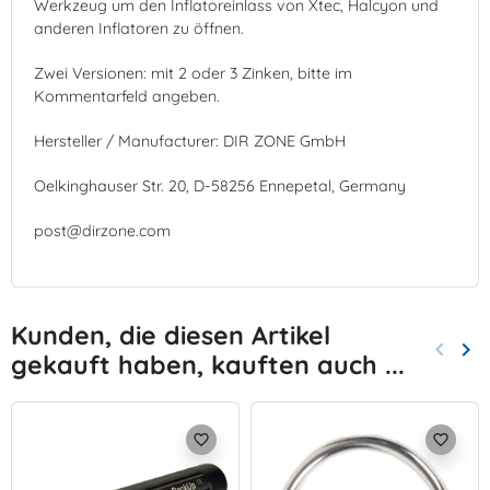
Werkzeug um den Inflatoreinlass von Xtec, Halcyon und
anderen Inflatoren zu öffnen.
Zwei Versionen: mit 2 oder 3 Zinken, bitte im
Kommentarfeld angeben.
Hersteller / Manufacturer: DIR ZONE GmbH
Oelkinghauser Str. 20, D-58256 Ennepetal, Germany
post@dirzone.com
Kunden, die diesen Artikel
keyboard_arrow_left
keyboard_arrow_right
gekauft haben, kauften auch ...
Zurück
Wei
favorite_border
favorite_border