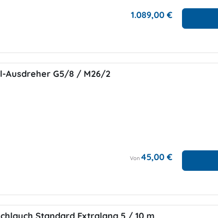
1.089,00 €
il-Ausdreher G5/8 / M26/2
45,00 €
Von
chlauch Standard Extralang 5 / 10 m