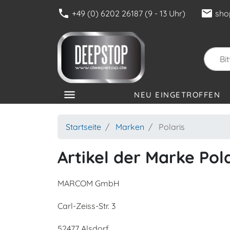
phone
mail
+49 (0) 6202 26187 (9 - 13 Uhr)
sho
menu
NEU EINGETROFFEN
KATEGORIEN
Startseite
Marken
Polaris
Artikel der Marke Pola
MARCOM GmbH
Carl-Zeiss-Str. 3
52477 Alsdorf