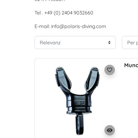
Tel . +49 (0) 2404 9032660
E-mail: info@polaris-diving.com
Munds
favorite_border
visibility